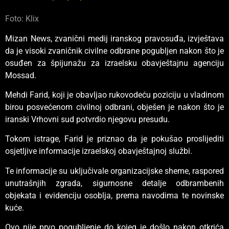
Foto: Klix
Mizan News, zvanični medij iranskog pravosuđa, izvještava
da je visoki zvaničnik civilne odbrane pogubljen nakon što je
osuđen za špijunažu za izraelsku obavještajnu agenciju
Mossad.
Mehdi Farid, koji je obavljao rukovodeću poziciju u vladinom
birou posvećenom civilnoj odbrani, obješen je nakon što je
iranski Vrhovni sud potvrdio njegovu presudu.
Tokom istrage, Farid je priznao da je pokušao proslijediti
osjetljive informacije izraelskoj obavještajnoj službi.
Te informacije su uključivale organizacijske sheme, raspored
unutrašnjih zgrada, sigurnosne detalje odbrambenih
objekata i evidenciju osoblja, prema navodima te novinske
kuće.
Ovo nije prvo pogubljenje do kojeg je došlo nakon otkrića