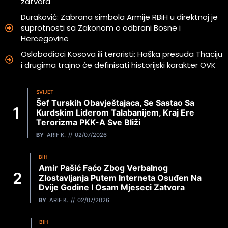
zatvora
Duraković: Zabrana simbola Armije RBiH u direktnoj je
suprotnosti sa Zakonom o odbrani Bosne i
Hercegovine
Oslobodioci Kosova ili teroristi: Haška presuda Thaciju
i drugima trajno će definisati historijski karakter OVK
SVIJET
Šef Turskih Obavještajaca, Se Sastao Sa
Kurdskim Liderom Talabanijem, Kraj Ere
Terorizma PKK-A Sve Bliži
BY
ARIF K.
02/07/2026
BIH
Amir Pašić Faćo Zbog Verbalnog
Zlostavljanja Putem Interneta Osuđen Na
Dvije Godine I Osam Mjeseci Zatvora
BY
ARIF K.
02/07/2026
BIH