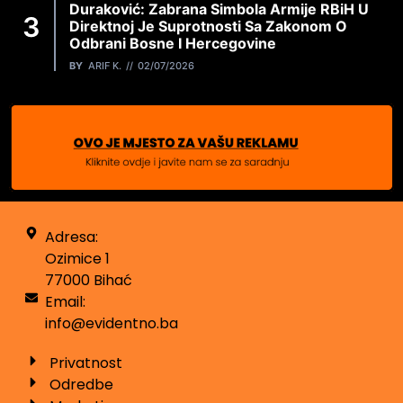
Duraković: Zabrana Simbola Armije RBiH U
Direktnoj Je Suprotnosti Sa Zakonom O
Odbrani Bosne I Hercegovine
BY
ARIF K.
02/07/2026
Adresa:
Ozimice 1
77000 Bihać
Email:
info@evidentno.ba
Privatnost
Odredbe