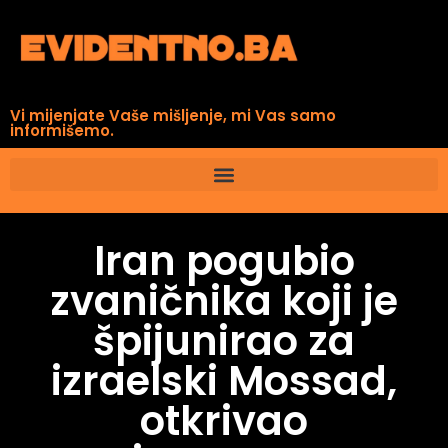
Vi mijenjate Vaše mišljenje, mi Vas samo
informišemo.
Iran pogubio
zvaničnika koji je
špijunirao za
izraelski Mossad,
otkrivao