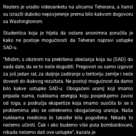
Reuters je uradio videoanketu na ulicama Teherana, a Iranci
su izrazili duboko nepovjerenje prema bilo kakvom dogovoru
sa Washingtonom.
Studentica koja je htjela da ostane anonimna poručila je
kako ne postoje mogućnosti da Teheran napravi ustupke
SAD-u.
“Mislim, s obzirom na prekršena obećanja koja su (SAD) do
sada dale, da se to neće dogoditi. Pregovori su samo izgovor
za još jedan rat, za daljnje zadiranje u teritoriju zemlje i neće
dovesti do ikakvog rezultata. Ne postoji mogućnost da damo
bilo kakve ustupke SAD-u. Obogaćeni uranij koji imamo
pripada nama, nuklearna energija koju posjedujemo zavisi
od toga, a područja ekspertize koja imamo suočila bi se s
problemima ako se odreknemo obogaćenog uranija. Naša
nuklearna medicina bi također bila pogođena. Nikada to
nećemo učiniti. Čak i ako budemo više puta bombardovani,
nikada nećemo dati ove ustupke”, kazala je.