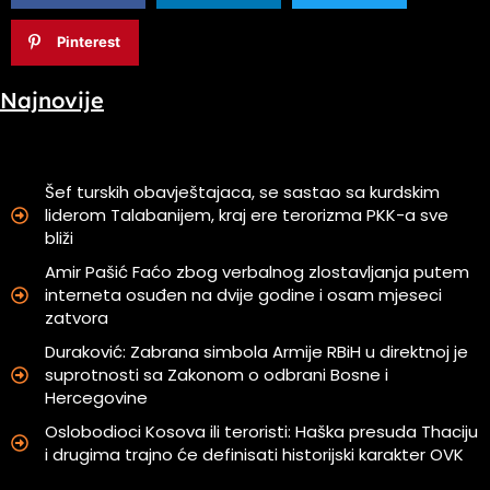
Pinterest
Najnovije
Šef turskih obavještajaca, se sastao sa kurdskim
liderom Talabanijem, kraj ere terorizma PKK-a sve
bliži
Amir Pašić Faćo zbog verbalnog zlostavljanja putem
interneta osuđen na dvije godine i osam mjeseci
zatvora
Duraković: Zabrana simbola Armije RBiH u direktnoj je
suprotnosti sa Zakonom o odbrani Bosne i
Hercegovine
Oslobodioci Kosova ili teroristi: Haška presuda Thaciju
i drugima trajno će definisati historijski karakter OVK