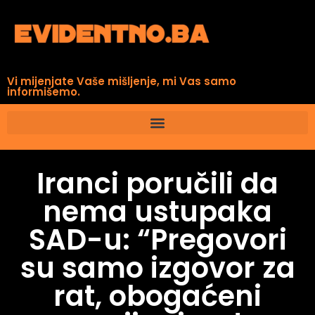
Vi mijenjate Vaše mišljenje, mi Vas samo
informišemo.
Iranci poručili da
nema ustupaka
SAD-u: “Pregovori
su samo izgovor za
rat, obogaćeni