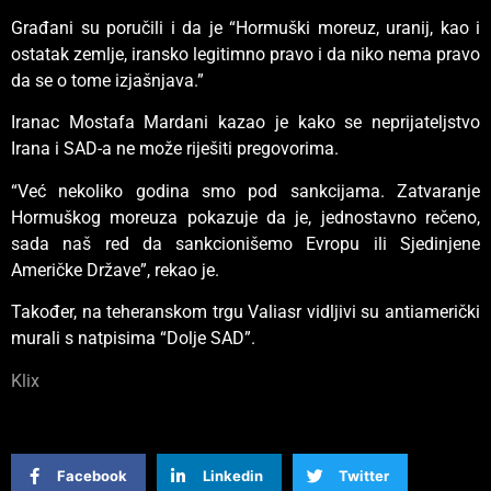
Građani su poručili i da je “Hormuški moreuz, uranij, kao i
ostatak zemlje, iransko legitimno pravo i da niko nema pravo
da se o tome izjašnjava.”
Iranac Mostafa Mardani kazao je kako se neprijateljstvo
Irana i SAD-a ne može riješiti pregovorima.
“Već nekoliko godina smo pod sankcijama. Zatvaranje
Hormuškog moreuza pokazuje da je, jednostavno rečeno,
sada naš red da sankcionišemo Evropu ili Sjedinjene
Američke Države”, rekao je.
Također, na teheranskom trgu Valiasr vidljivi su antiamerički
murali s natpisima “Dolje SAD”.
Klix
Facebook
Linkedin
Twitter