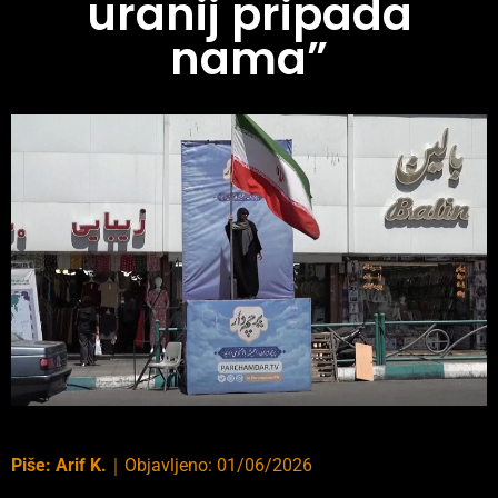
uranij pripada
nama”
Piše:
Arif K.
｜
Objavljeno:
01/06/2026