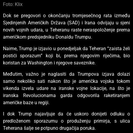
Foto: Klix
Dok se pregovori o okončanju tromjesečnog rata između
Sjedinjenih Američkih Država (SAD) i Irana odvijaju u sjeni
novih vojnih udara, u Teheranu raste neraspoloženje prema
američkom predsjedniku Donaldu Trumpu.
Naime, Trump je izjavio u ponedjeljak da Teheran “zaista želi
postići sporazum” koji bi, prema njegovim riječima, bio
koristan za Washington i njegove saveznike.
Međutim, važno je naglasiti da Trumpova izjava dolazi
samo nekoliko sati nakon što je američka vojska tokom
vikenda izvela udare na iranske vojne lokacije, na što je
iranska Revolucionarna garda odgovorila raketiranjem
američke baze u regiji.
I dok Trump najavljuje da će uskoro donijeti odluku o
predloženom sporazumu o produženju primirja, s ulica
Teherana šalje se potpuno drugačija poruka.