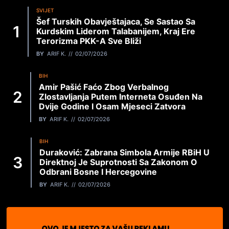
SVIJET
Šef Turskih Obavještajaca, Se Sastao Sa
Kurdskim Liderom Talabanijem, Kraj Ere
Terorizma PKK-A Sve Bliži
BY
ARIF K.
02/07/2026
BIH
Amir Pašić Faćo Zbog Verbalnog
Zlostavljanja Putem Interneta Osuđen Na
Dvije Godine I Osam Mjeseci Zatvora
BY
ARIF K.
02/07/2026
BIH
Duraković: Zabrana Simbola Armije RBiH U
Direktnoj Je Suprotnosti Sa Zakonom O
Odbrani Bosne I Hercegovine
BY
ARIF K.
02/07/2026