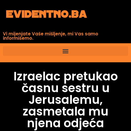
Vi mijenjate Vaše mišljenje, mi Vas samo
informišemo.
Izraelac pretukao
časnu sestru u
Jerusalemu,
zasmetala mu
njena odjeća