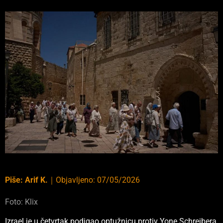
Piše:
Arif K.
｜
Objavljeno:
07/05/2026
Foto: Klix
Izrael je u četvrtak podigao optužnicu protiv Yone Schreibera,