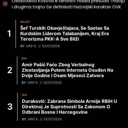
Oslobodioci Kosova ili teroristi: Haška presuda Thaciju
i drugima trajno će definisati historijski karakter OVK
SVIJET
Šef Turskih Obavještajaca, Se Sastao Sa
Kurdskim Liderom Talabanijem, Kraj Ere
Terorizma PKK-A Sve Bliži
BY
ARIF K.
02/07/2026
BIH
Amir Pašić Faćo Zbog Verbalnog
Zlostavljanja Putem Interneta Osuđen Na
Dvije Godine I Osam Mjeseci Zatvora
BY
ARIF K.
02/07/2026
BIH
Duraković: Zabrana Simbola Armije RBiH U
Direktnoj Je Suprotnosti Sa Zakonom O
Odbrani Bosne I Hercegovine
BY
ARIF K.
02/07/2026