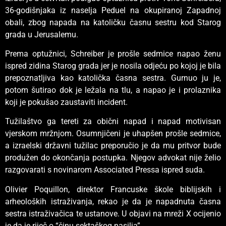
36-godišnjaka iz naselja Peduel na okupiranoj Zapadnoj
obali, zbog napada na katoličku časnu sestru kod Starog
grada u Jerusalemu.
Prema optužnici, Schreiber je prošle sedmice napao ženu
ispred zidina Starog grada jer je nosila odjeću po kojoj je bila
prepoznatljiva kao katolička časna sestra. Gurnuo ju je,
potom šutirao dok je ležala na tlu, a napao je i prolaznika
koji je pokušao zaustaviti incident.
Tužilaštvo ga tereti za obični napad i napad motivisan
vjerskom mržnjom. Osumnjičeni je uhapšen prošle sedmice,
a izraelski državni tužilac preporučio je da mu pritvor bude
produžen do okončanja postupka. Njegov advokat nije želio
razgovarati s novinarom Associated Pressa ispred suda.
Olivier Poquillon, direktor Francuske škole biblijskih i
arheoloških istraživanja, rekao je da je napadnuta časna
sestra istraživačica te ustanove. U objavi na mreži X ocijenio
je da je riječ o “činu sektaškog nasilja”.