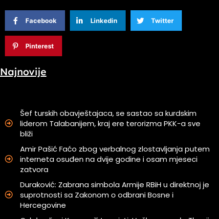
Facebook
Linkedin
Twitter
Pinterest
Najnovije
Šef turskih obavještajaca, se sastao sa kurdskim
liderom Talabanijem, kraj ere terorizma PKK-a sve
bliži
Amir Pašić Faćo zbog verbalnog zlostavljanja putem
interneta osuđen na dvije godine i osam mjeseci
zatvora
Duraković: Zabrana simbola Armije RBiH u direktnoj je
suprotnosti sa Zakonom o odbrani Bosne i
Hercegovine