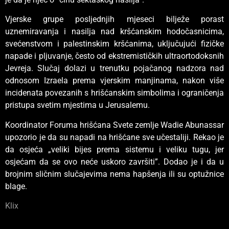
Vjerske grupe posljednjih mjeseci bilježe porast
uznemiravanja i nasilja nad kršćanskim hodočasnicima,
svećenstvom i palestinskim kršćanima, uključujući fizičke
napade i pljuvanje, često od ekstremističkih ultraortodoksnih
Jevreja. Slučaj dolazi u trenutku pojačanog nadzora nad
odnosom Izraela prema vjerskim manjinama, nakon više
incidenata povezanih s hrišćanskim simbolima i ograničenja
pristupa svetim mjestima u Jerusalemu.
Koordinator Foruma hrišćana Svete zemlje Wadie Abunassar
upozorio je da su napadi na hrišćane sve učestaliji. Rekao je
da osjeća „veliki bijes prema sistemu i veliku tugu, jer
osjećam da se ovo neće uskoro završiti”. Dodao je i da u
brojnim sličnim slučajevima nema hapšenja ili su optužnice
blage.
Klix