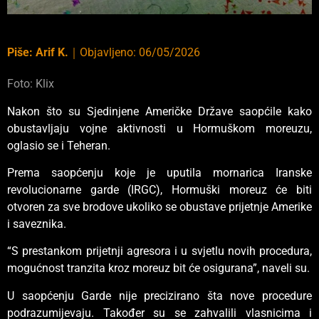
Piše:
Arif K.
｜
Objavljeno:
06/05/2026
Foto: Klix
Nakon što su Sjedinjene Američke Države saopćile kako
obustavljaju vojne aktivnosti u Hormuškom moreuzu,
oglasio se i Teheran.
Prema saopćenju koje je uputila mornarica Iranske
revolucionarne garde (IRGC), Hormuški moreuz će biti
otvoren za sve brodove ukoliko se obustave prijetnje Amerike
i saveznika.
“S prestankom prijetnji agresora i u svjetlu novih procedura,
mogućnost tranzita kroz moreuz bit će osigurana”, naveli su.
U saopćenju Garde nije precizirano šta nove procedure
podrazumijevaju. Također su se zahvalili vlasnicima i