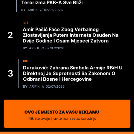
Terorizma PKK-A Sve Bliži
BY
ARIF K.
02/07/2026
BIH
Amir Pašić Faćo Zbog Verbalnog
Zlostavljanja Putem Interneta Osuđen Na
Dvije Godine I Osam Mjeseci Zatvora
BY
ARIF K.
02/07/2026
BIH
Duraković: Zabrana Simbola Armije RBiH U
Direktnoj Je Suprotnosti Sa Zakonom O
Odbrani Bosne I Hercegovine
BY
ARIF K.
02/07/2026