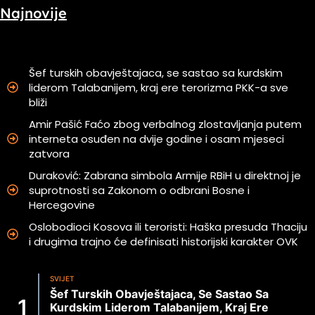
Najnovije
Šef turskih obavještajaca, se sastao sa kurdskim
liderom Talabanijem, kraj ere terorizma PKK-a sve
bliži
Amir Pašić Faćo zbog verbalnog zlostavljanja putem
interneta osuđen na dvije godine i osam mjeseci
zatvora
Duraković: Zabrana simbola Armije RBiH u direktnoj je
suprotnosti sa Zakonom o odbrani Bosne i
Hercegovine
Oslobodioci Kosova ili teroristi: Haška presuda Thaciju
i drugima trajno će definisati historijski karakter OVK
SVIJET
Šef Turskih Obavještajaca, Se Sastao Sa
Kurdskim Liderom Talabanijem, Kraj Ere