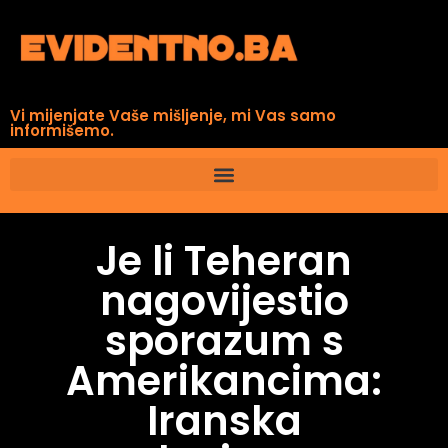
Vi mijenjate Vaše mišljenje, mi Vas samo
informišemo.
Je li Teheran
nagovijestio
sporazum s
Amerikancima:
Iranska