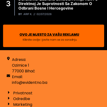
Direktnoj Je Suprotnosti Sa Zakonom O
Odbrani Bosne I Hercegovine
BY
ARIF K.
02/07/2026
Adresa:
Ozimice 1
77000 Bihać
Email:
info@evidentno.ba
Privatnost
Odredbe
Marketing