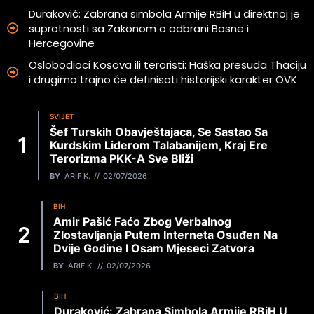
Duraković: Zabrana simbola Armije RBiH u direktnoj je
suprotnosti sa Zakonom o odbrani Bosne i
Hercegovine
Oslobodioci Kosova ili teroristi: Haška presuda Thaciju
i drugima trajno će definisati historijski karakter OVK
SVIJET
Šef Turskih Obavještajaca, Se Sastao Sa
Kurdskim Liderom Talabanijem, Kraj Ere
Terorizma PKK-A Sve Bliži
BY
ARIF K.
02/07/2026
BIH
Amir Pašić Faćo Zbog Verbalnog
Zlostavljanja Putem Interneta Osuđen Na
Dvije Godine I Osam Mjeseci Zatvora
BY
ARIF K.
02/07/2026
BIH
Duraković: Zabrana Simbola Armije RBiH U