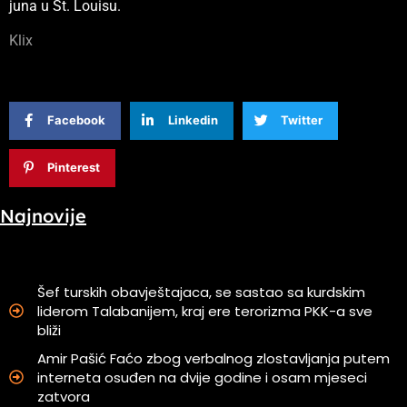
juna u St. Louisu.
Klix
Facebook
Linkedin
Twitter
Pinterest
Najnovije
Šef turskih obavještajaca, se sastao sa kurdskim
liderom Talabanijem, kraj ere terorizma PKK-a sve
bliži
Amir Pašić Faćo zbog verbalnog zlostavljanja putem
interneta osuđen na dvije godine i osam mjeseci
zatvora