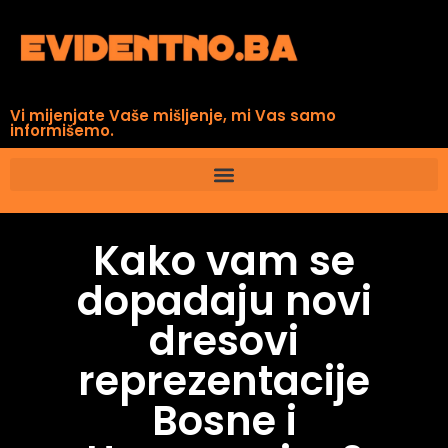
Vi mijenjate Vaše mišljenje, mi Vas samo
informišemo.
Kako vam se
dopadaju novi
dresovi
reprezentacije
Bosne i