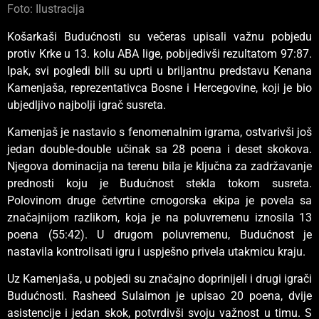
Foto: Ilustracija
Košarkaši Budućnosti su večeras upisali važnu pobjedu
protiv Krke u 13. kolu ABA lige, pobijedivši rezultatom 97:87.
Ipak, svi pogledi bili su uprti u briljantnu predstavu Kenana
Kamenjaša, reprezentativca Bosne i Hercegovine, koji je bio
ubjedljivo najbolji igrač susreta.
Kamenjaš je nastavio s fenomenalnim igrama, ostvarivši još
jedan double-double učinak sa 28 poena i deset skokova.
Njegova dominacija na terenu bila je ključna za zadržavanje
prednosti koju je Budućnost stekla tokom susreta.
Polovinom druge četvrtine crnogorska ekipa je povela sa
značajnijom razlikom, koja je na poluvremenu iznosila 13
poena (55:42). U drugom poluvremenu, Budućnost je
nastavila kontrolisati igru i uspješno privela utakmicu kraju.
Uz Kamenjaša, u pobjedi su značajno doprinijeli i drugi igrači
Budućnosti. Rasheed Sulaimon je upisao 20 poena, dvije
asistencije i jedan skok, potvrdivši svoju važnost u timu. S