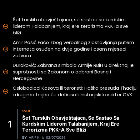
Šef turskih obavještajaca, se sastao sa kurdskim
liderom Talabanijem, kraj ere terorizma PKK-a sve
bliži
Amir Pašić Faćo zbog verbalnog zlostavljanja putem
interneta osuđen na dvije godine i osam mjeseci
zatvora
Duraković: Zabrana simbola Armije RBiH u direktnoj je
suprotnosti sa Zakonom o odbrani Bosne i
Hercegovine
Oslobodioci Kosova ili teroristi: Haška presuda Thaciju
i drugima trajno će definisati historijski karakter OVK
SVIJET
Šef Turskih Obavještajaca, Se Sastao Sa
Kurdskim Liderom Talabanijem, Kraj Ere
Terorizma PKK-A Sve Bliži
BY
ARIF K.
02/07/2026