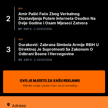
BIH
Amir Pašić Faćo Zbog Verbalnog
Zlostavljanja Putem Interneta Osuđen Na
Dvije Godine I Osam Mjeseci Zatvora
BY
ARIF K.
02/07/2026
BIH
Duraković: Zabrana Simbola Armije RBiH U
Direktnoj Je Suprotnosti Sa Zakonom O
Odbrani Bosne I Hercegovine
BY
ARIF K.
02/07/2026
Adresa: