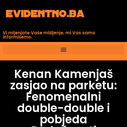
Vi mijenjate Vaše mišljenje, mi Vas samo
informišemo.
Kenan Kamenjaš
zasjao na parketu:
Fenomenalni
double-double i
pobjeda