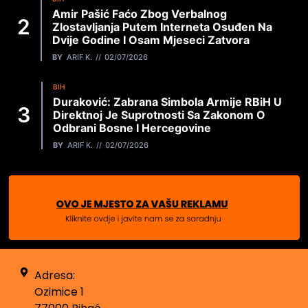
Amir Pašić Faćo Zbog Verbalnog
Zlostavljanja Putem Interneta Osuđen Na
Dvije Godine I Osam Mjeseci Zatvora
BY
ARIF K.
02/07/2026
BIH
Duraković: Zabrana Simbola Armije RBiH U
Direktnoj Je Suprotnosti Sa Zakonom O
Odbrani Bosne I Hercegovine
BY
ARIF K.
02/07/2026
Adresa:
Ozimice 1