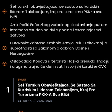
Šef turskih obavještajaca, se sastao sa kurdskim
liderom Talabanijem, kraj ere terorizma PKK-a sve
bliži
Amir Pašić Faćo zbog verbalnog zlostavljanja putem
interneta osuđen na dvije godine i osam mjeseci
zatvora
Duraković: Zabrana simbola Armije RBiH u direktnoj je
suprotnosti sa Zakonom o odbrani Bosne i
Hercegovine
Oslobodioci Kosova ili teroristi: Haška presuda Thaciju
i drugima trajno će definisati historijski karakter OVK
SVIJET
Šef Turskih Obavještajaca, Se Sastao Sa
Kurdskim Liderom Talabanijem, Kraj Ere
Terorizma PKK-A Sve Bliži
BY
ARIF K.
02/07/2026
BIH