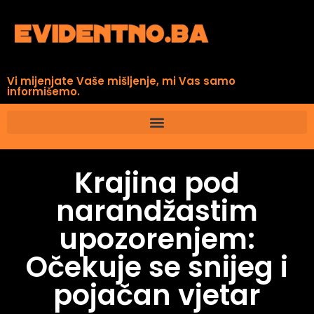
Vi mijenjate Vaše mišljenje, mi Vas samo
informišemo.
Krajina pod
narandžastim
upozorenjem:
Očekuje se snijeg i
pojačan vjetar