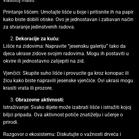
vlastitoj mašti.
Printanje lišćem: Umotajte lišće u boje i pritisnite ih na papir
kako biste dobili otiske. Ovo je jednostavan i zabavan način
za stvaranje jedinstvenih radova.
Dekoracije za kuću:
Lišće na zidovima: Napravite “jesensku galeriju” tako da
djeca ukrase zidove svojim radovima. Mogu ih postaviti u
okvire ili jednostavno zalijepiti na zid.
Vjenčići: Skupite suho lišće i provucite ga kroz konopac ili
žicu kako biste napravili jesenske vjenčiće. Ovi ukrasi mogu
krasiti vrata ili prozore.
Obrazovne aktivnosti:
Istraživanje: Svako dijete može izabrati lišće i istražiti kojoj
biljci pripada. Ova aktivnost potiče znatiželju i učenje o
prirodi.
Razgovor o ekosistemu: Diskutujte o važnosti drveća i