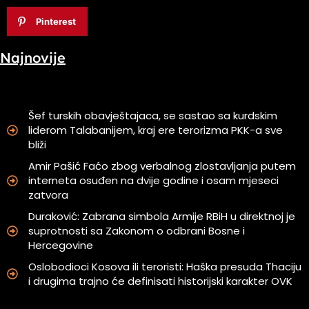
Pinterest
Najnovije
Šef turskih obavještajaca, se sastao sa kurdskim
liderom Talabanijem, kraj ere terorizma PKK-a sve
bliži
Amir Pašić Faćo zbog verbalnog zlostavljanja putem
interneta osuđen na dvije godine i osam mjeseci
zatvora
Duraković: Zabrana simbola Armije RBiH u direktnoj je
suprotnosti sa Zakonom o odbrani Bosne i
Hercegovine
Oslobodioci Kosova ili teroristi: Haška presuda Thaciju
i drugima trajno će definisati historijski karakter OVK