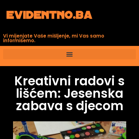
Vi mijenjate Vaše mišljenje, mi Vas samo
informišemo.
Kreativni radovi s
lišćem: Jesenska
zabava s djecom