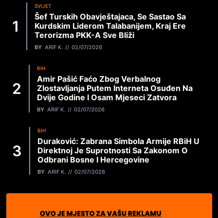
SVIJET
Šef Turskih Obavještajaca, Se Sastao Sa
Kurdskim Liderom Talabanijem, Kraj Ere
Terorizma PKK-A Sve Bliži
BY
ARIF K.
02/07/2026
BIH
Amir Pašić Faćo Zbog Verbalnog
Zlostavljanja Putem Interneta Osuđen Na
Dvije Godine I Osam Mjeseci Zatvora
BY
ARIF K.
02/07/2026
BIH
Duraković: Zabrana Simbola Armije RBiH U
Direktnoj Je Suprotnosti Sa Zakonom O
Odbrani Bosne I Hercegovine
BY
ARIF K.
02/07/2026