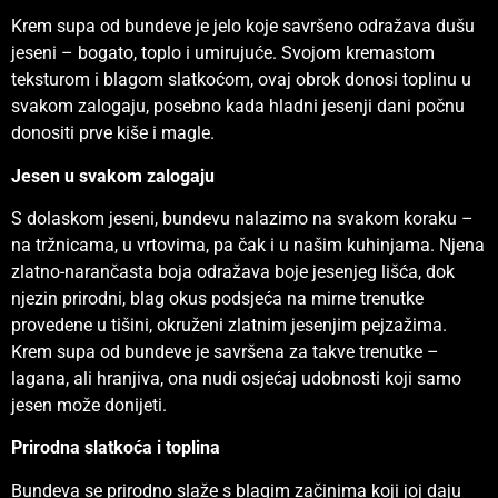
Krem supa od bundeve je jelo koje savršeno odražava dušu
jeseni – bogato, toplo i umirujuće. Svojom kremastom
teksturom i blagom slatkoćom, ovaj obrok donosi toplinu u
svakom zalogaju, posebno kada hladni jesenji dani počnu
donositi prve kiše i magle.
Jesen u svakom zalogaju
S dolaskom jeseni, bundevu nalazimo na svakom koraku –
na tržnicama, u vrtovima, pa čak i u našim kuhinjama. Njena
zlatno-narančasta boja odražava boje jesenjeg lišća, dok
njezin prirodni, blag okus podsjeća na mirne trenutke
provedene u tišini, okruženi zlatnim jesenjim pejzažima.
Krem supa od bundeve je savršena za takve trenutke –
lagana, ali hranjiva, ona nudi osjećaj udobnosti koji samo
jesen može donijeti.
Prirodna slatkoća i toplina
Bundeva se prirodno slaže s blagim začinima koji joj daju