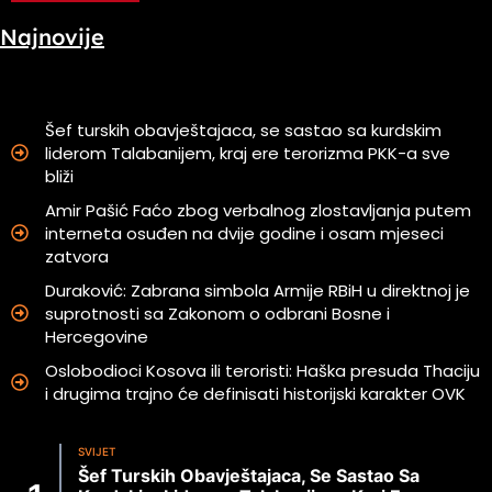
Najnovije
Šef turskih obavještajaca, se sastao sa kurdskim
liderom Talabanijem, kraj ere terorizma PKK-a sve
bliži
Amir Pašić Faćo zbog verbalnog zlostavljanja putem
interneta osuđen na dvije godine i osam mjeseci
zatvora
Duraković: Zabrana simbola Armije RBiH u direktnoj je
suprotnosti sa Zakonom o odbrani Bosne i
Hercegovine
Oslobodioci Kosova ili teroristi: Haška presuda Thaciju
i drugima trajno će definisati historijski karakter OVK
SVIJET
Šef Turskih Obavještajaca, Se Sastao Sa