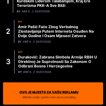
Kurdskim Liderom Talabanijem, Kraj Ere
Terorizma PKK-A Sve Bliži
BY
ARIF K.
02/07/2026
BIH
Amir Pašić Faćo Zbog Verbalnog
Zlostavljanja Putem Interneta Osuđen Na
Dvije Godine I Osam Mjeseci Zatvora
BY
ARIF K.
02/07/2026
BIH
Duraković: Zabrana Simbola Armije RBiH U
Direktnoj Je Suprotnosti Sa Zakonom O
Odbrani Bosne I Hercegovine
BY
ARIF K.
02/07/2026