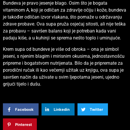
Bundeva je pravo jesenje blago. Osim što je bogata
vitaminom A, koji je odličan za zdravlje očiju i kože, bundeva
je također odličan izvor vlakana, što pomaže u održavanju
zdrave probave. Ova supa pruža osjećaj sitosti, ali nije teška
za probavu – savršen balans koji je potreban kada vani
padaju kiše, a u kuhinji se sprema nešto toplo i umirujuće.
Krem supa od bundeve je više od obroka – ona je simbol
jeseni, s njenim blagim i mirisnim okusima, jednostavnošću
pripreme i bogatstvom nutrijenata. Bilo da je pripremate za
porodični ručak ili kao večernji užitak uz knjigu, ova supa je
savršen način da uživate u svim ljepotama jeseni, ujedno
grijući tijelo i dušu.
Facebook
Linkedin
Twitter
Pinterest