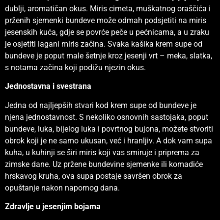
dublji, aromatičan okus. Miris cimeta, muškatnog oraščića i
prženih sjemenki bundeve može odmah podsjetiti na miris
jesenskih kuća, gdje se povrće peče u pećnicama, a u zraku
je osjetiti lagani miris začina. Svaka kašika krem supe od
bundeve je poput male šetnje kroz jesenji vrt – meka, slatka,
s notama začina koji podižu njezin okus.
Jednostavna i svestrana
Jedna od najljepših stvari kod krem supe od bundeve je
njena jednostavnost. S nekoliko osnovnih sastojaka, poput
bundeve, luka, bijelog luka i povrtnog bujona, možete stvoriti
obrok koji je ne samo ukusan, već i hranljiv. A dok vam supa
kuha, u kuhinji se širi miris koji vas smiruje i priprema za
zimske dane. Uz pržene bundevine sjemenke ili komadiće
hrskavog kruha, ova supa postaje savršen obrok za
opuštanje nakon napornog dana.
Zdravlje u jesenjim bojama