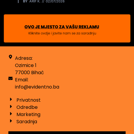
BY
ARIF K.
02/07/2026
Adresa:
Ozimice 1
77000 Bihać
Email:
info@evidentno.ba
Privatnost
Odredbe
Marketing
Saradnja