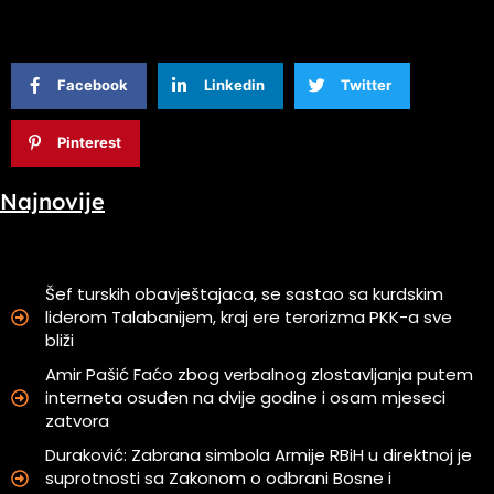
Facebook
Linkedin
Twitter
Pinterest
Najnovije
Šef turskih obavještajaca, se sastao sa kurdskim
liderom Talabanijem, kraj ere terorizma PKK-a sve
bliži
Amir Pašić Faćo zbog verbalnog zlostavljanja putem
interneta osuđen na dvije godine i osam mjeseci
zatvora
Duraković: Zabrana simbola Armije RBiH u direktnoj je
suprotnosti sa Zakonom o odbrani Bosne i