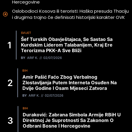
Hercegovine
Oslobodioci Kosova ili teroristi: Haška presuda Thaciju
i drugima trajno će definisati historijski karakter OVK
SVIJET
Šef Turskih Obavještajaca, Se Sastao Sa
Kurdskim Liderom Talabanijem, Kraj Ere
Terorizma PKK-A Sve Bliži
BY
ARIF K.
02/07/2026
BIH
Amir Pašić Faćo Zbog Verbalnog
Zlostavljanja Putem Interneta Osuđen Na
Dvije Godine I Osam Mjeseci Zatvora
BY
ARIF K.
02/07/2026
BIH
Duraković: Zabrana Simbola Armije RBiH U
Direktnoj Je Suprotnosti Sa Zakonom O
Odbrani Bosne I Hercegovine