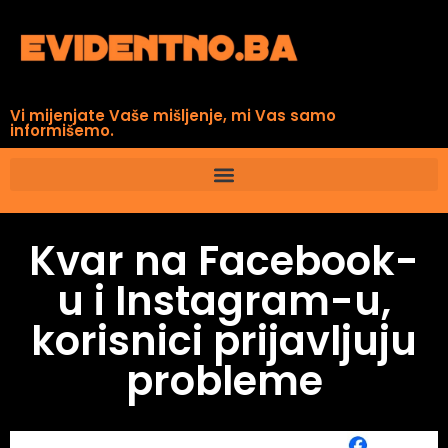
Vi mijenjate Vaše mišljenje, mi Vas samo
informišemo.
Kvar na Facebook-
u i Instagram-u,
korisnici prijavljuju
probleme