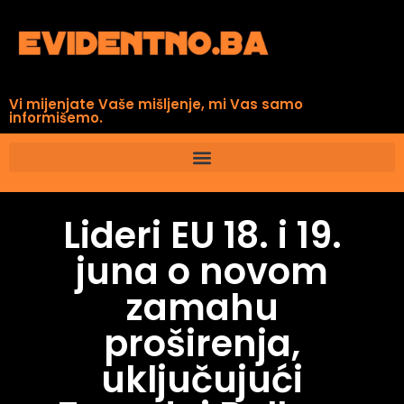
Vi mijenjate Vaše mišljenje, mi Vas samo
informišemo.
Lideri EU 18. i 19.
juna o novom
zamahu
proširenja,
uključujući