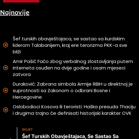
Najnovije
Šef turskih obavještajaca, se sastao sa kurdskim
liderom Talabanijem, kraj ere terorizma PKK-a sve
bliži
Amir Pašić Faćo zbog verbalnog zlostavljanja putem
interneta osuđen na dvije godine i osam mjeseci
zatvora
Duraković: Zabrana simbola Armije RBiH u direktnoj je
suprotnosti sa Zakonom o odbrani Bosne i
Hercegovine
Oslobodioci Kosova ili teroristi: Haška presuda Thaciju
i drugima trajno će definisati historijski karakter OVK
SVIJET
Šef Turskih Obavještajaca, Se Sastao Sa