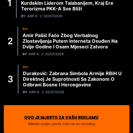
Kurdskim Liderom Talabanijem, Kraj Ere
Terorizma PKK-A Sve Bliži
BY
ARIF K.
02/07/2026
BIH
Amir Pašić Faćo Zbog Verbalnog
Zlostavljanja Putem Interneta Osuđen Na
Dvije Godine I Osam Mjeseci Zatvora
BY
ARIF K.
02/07/2026
BIH
Duraković: Zabrana Simbola Armije RBiH U
Direktnoj Je Suprotnosti Sa Zakonom O
Odbrani Bosne I Hercegovine
BY
ARIF K.
02/07/2026