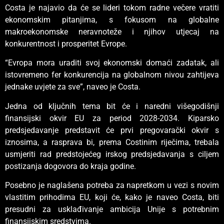
Costa je najavio da će se lideri tokom radne večere vratiti
ekonomskim pitanjima, s fokusom na globalne
makroekonomske neravnoteže i njihov utjecaj na
konkurentnost i prosperitet Evrope.
“Evropa mora uraditi svoj ekonomski domaći zadatak, ali
istovremeno fer konkurencija na globalnom nivou zahtijeva
jednake uvjete za sve”, naveo je Costa.
Jedna od ključnih tema bit će i naredni višegodišnji
finansijski okvir EU za period 2028-2034. Kiparsko
predsjedavanje predstavit će prvi pregovarački okvir s
iznosima, a rasprava bi, prema Costinim riječima, trebala
usmjeriti rad predstojećeg irskog predsjedavanja s ciljem
postizanja dogovora do kraja godine.
Posebno je naglašena potreba za napretkom u vezi s novim
vlastitim prihodima EU, koji će, kako je naveo Costa, biti
presudni za usklađivanje ambicija Unije s potrebnim
finansijskim sredstvima.