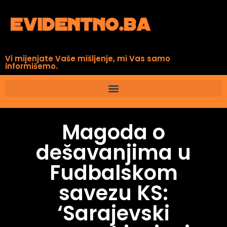
Vi mijenjate Vaše mišljenje, mi Vas samo
informišemo.
Magoda o
dešavanjima u
Fudbalskom
savezu KS:
‘Sarajevski