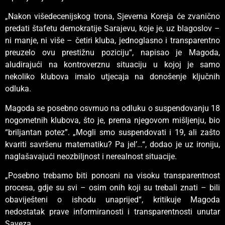
„Nakon višedecenijskog trona, Sjeverna Koreja će zvanično
predati štafetu demokratije Sarajevu, koje je, uz blagoslov –
ni manje, ni više – četiri kluba, jednoglasno i transparentno
preuzelo ovu prestižnu poziciju“, napisao je Magoda,
aludirajući na kontroverznu situaciju u kojoj je samo
nekoliko klubova imalo utjecaja na donošenje ključnih
odluka.
Magoda se posebno osvrnuo na odluku o suspendovanju 18
nogometnih klubova, što je, prema njegovom mišljenju, bio
“briljantan potez”. „Mogli smo suspendovati i 19, ali zašto
kvariti savršenu matematiku? Pa jel’…“, dodao je uz ironiju,
naglašavajući neozbiljnost i nerealnost situacije.
„Posebno trebamo biti ponosni na visoku transparentnost
procesa, gdje su svi – osim onih koji su trebali znati – bili
obaviješteni o ishodu unaprijed“, kritikuje Magoda
nedostatak prave informiranosti i transparentnosti unutar
Saveza.