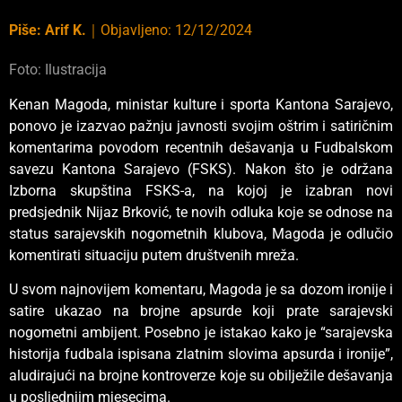
Piše:
Arif K.
｜
Objavljeno:
12/12/2024
Foto: Ilustracija
Kenan Magoda, ministar kulture i sporta Kantona Sarajevo,
ponovo je izazvao pažnju javnosti svojim oštrim i satiričnim
komentarima povodom recentnih dešavanja u Fudbalskom
savezu Kantona Sarajevo (FSKS). Nakon što je održana
Izborna skupština FSKS-a, na kojoj je izabran novi
predsjednik Nijaz Brković, te novih odluka koje se odnose na
status sarajevskih nogometnih klubova, Magoda je odlučio
komentirati situaciju putem društvenih mreža.
U svom najnovijem komentaru, Magoda je sa dozom ironije i
satire ukazao na brojne apsurde koji prate sarajevski
nogometni ambijent. Posebno je istakao kako je “sarajevska
historija fudbala ispisana zlatnim slovima apsurda i ironije”,
aludirajući na brojne kontroverze koje su obilježile dešavanja
u posljednjim mjesecima.