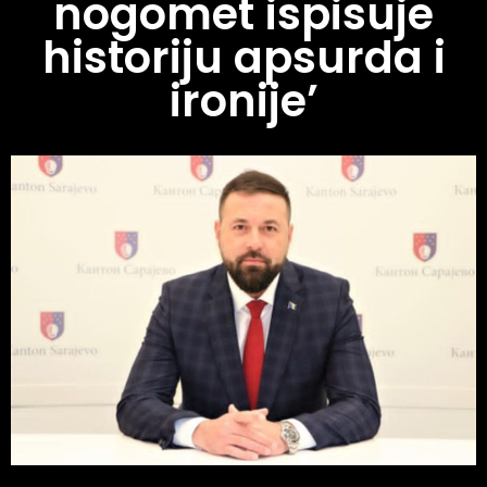
nogomet ispisuje
historiju apsurda i
ironije’