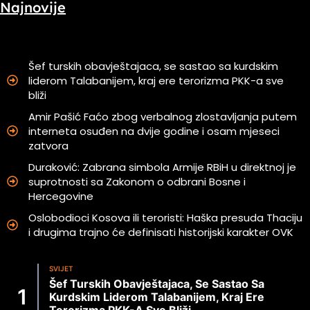
Najnovije
Šef turskih obavještajaca, se sastao sa kurdskim
liderom Talabanijem, kraj ere terorizma PKK-a sve
bliži
Amir Pašić Faćo zbog verbalnog zlostavljanja putem
interneta osuđen na dvije godine i osam mjeseci
zatvora
Duraković: Zabrana simbola Armije RBiH u direktnoj je
suprotnosti sa Zakonom o odbrani Bosne i
Hercegovine
Oslobodioci Kosova ili teroristi: Haška presuda Thaciju
i drugima trajno će definisati historijski karakter OVK
SVIJET
Šef Turskih Obavještajaca, Se Sastao Sa
Kurdskim Liderom Talabanijem, Kraj Ere
Terorizma PKK-A Sve Bliži