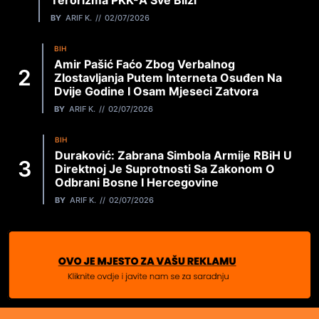
BY
ARIF K.
02/07/2026
BIH
Amir Pašić Faćo Zbog Verbalnog
Zlostavljanja Putem Interneta Osuđen Na
Dvije Godine I Osam Mjeseci Zatvora
BY
ARIF K.
02/07/2026
BIH
Duraković: Zabrana Simbola Armije RBiH U
Direktnoj Je Suprotnosti Sa Zakonom O
Odbrani Bosne I Hercegovine
BY
ARIF K.
02/07/2026