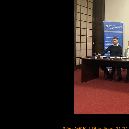
Piše:
Arif K.
｜
Objavljeno:
21/11