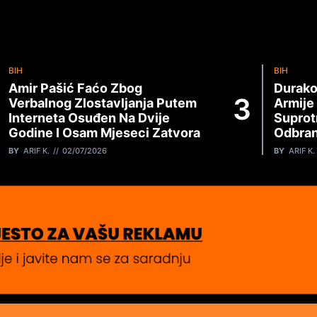
BIH
BIH
Amir Pašić Faćo Zbog
Durako
Verbalnog Zlostavljanja Putem
Armije
Interneta Osuđen Na Dvije
Suprot
Godine I Osam Mjeseci Zatvora
Odbran
BY
ARIF K.
02/07/2026
BY
ARIF K.