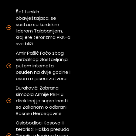
Šef turskih
obavještajaca, se
sastao sa kurdskim
,
liderom Talabanijem,
kraj ere terorizma PKK-a
sve bliži
o
Amir Pašić Faćo zbog
verbalnog zlostavljanja
putem interneta
osuđen na dvije godine i
i
osam mjeseci zatvora
Duraković: Zabrana
simbola Armije RBiH u
direktnoj je suprotnosti
sa Zakonom o odbrani
Bosne i Hercegovine
Oslobodioci Kosova ili
teroristi: Haška presuda
Thaciju i drugima trajno