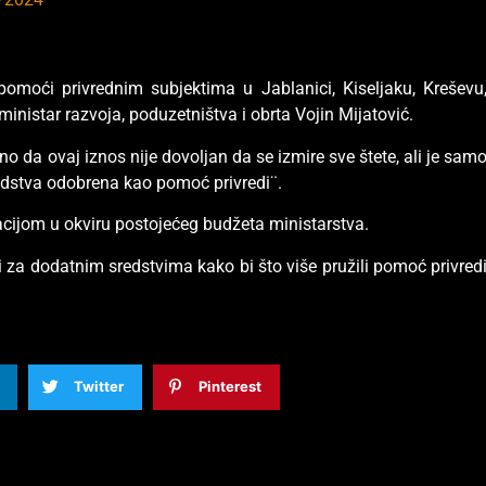
omoći privrednim subjektima u Jablanici, Kiseljaku, Kreševu
 ministar razvoja, poduzetništva i obrta Vojin Mijatović.
o da ovaj iznos nije dovoljan da se izmire sve štete, ali je sam
redstva odobrena kao pomoć privredi¨.
cijom u okviru postojećeg budžeta ministarstva.
i za dodatnim sredstvima kako bi što više pružili pomoć privred
Twitter
Pinterest