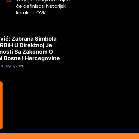
će definisati historijski
karakter OVK
vić: Zabrana Simbola
 RBiH U Direktnoj Je
nosti Sa Zakonom O
i Bosne I Hercegovine
02/07/2026