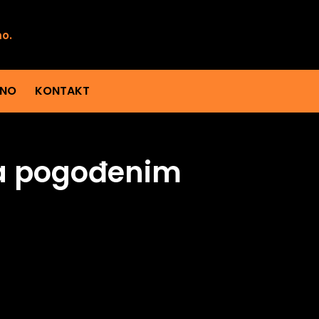
mo.
ENO
KONTAKT
ma pogođenim