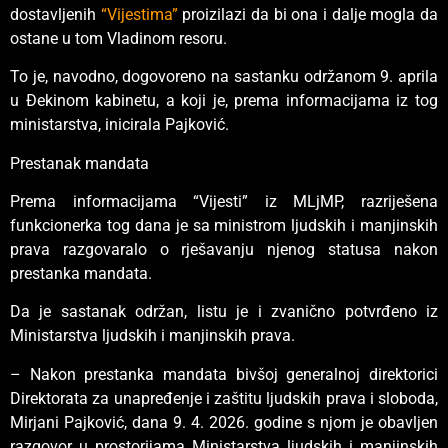
dostavljenih
“Vijestima”
proizilazi da bi ona i dalje mogla da
ostane u tom Vladinom resoru.
To je, navodno, dogovoreno na sastanku održanom 9. aprila
u Đekinom kabinetu, a koji je, prema informacijama iz tog
ministarstva, inicirala Pajković.
Prestanak mandata
Prema informacijama “Vijesti” iz MLjMP, razriješena
funkcionerka tog dana je sa ministrom ljudskih i manjinskih
prava razgovaralo o rješavanju njenog statusa nakon
prestanka mandata.
Da je sastanak održan, listu je i zvanično potvrđeno iz
Ministarstva ljudskih i manjinskih prava.
– Nakon prestanka mandata bivšoj generalnoj direktorici
Direktorata za unapređenje i zaštitu ljudskih prava i sloboda,
Mirjani Pajković, dana 9. 4. 2026. godine s njom je obavljen
razgovor u prostorijama Ministarstva ljudskih i manjinskih