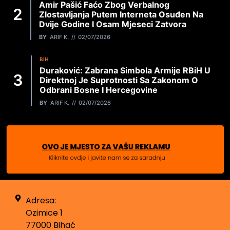
Amir Pašić Faćo Zbog Verbalnog
Zlostavljanja Putem Interneta Osuđen Na
Dvije Godine I Osam Mjeseci Zatvora
BY
ARIF K.
02/07/2026
BIH
Duraković: Zabrana Simbola Armije RBiH U
Direktnoj Je Suprotnosti Sa Zakonom O
Odbrani Bosne I Hercegovine
BY
ARIF K.
02/07/2026
Adresa:
Ozimice 1
77000 Bihać