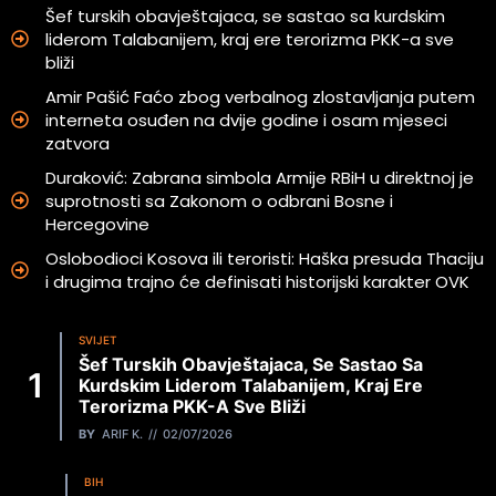
Šef turskih obavještajaca, se sastao sa kurdskim
liderom Talabanijem, kraj ere terorizma PKK-a sve
bliži
Amir Pašić Faćo zbog verbalnog zlostavljanja putem
interneta osuđen na dvije godine i osam mjeseci
zatvora
Duraković: Zabrana simbola Armije RBiH u direktnoj je
suprotnosti sa Zakonom o odbrani Bosne i
Hercegovine
Oslobodioci Kosova ili teroristi: Haška presuda Thaciju
i drugima trajno će definisati historijski karakter OVK
SVIJET
Šef Turskih Obavještajaca, Se Sastao Sa
Kurdskim Liderom Talabanijem, Kraj Ere
Terorizma PKK-A Sve Bliži
BY
ARIF K.
02/07/2026
BIH