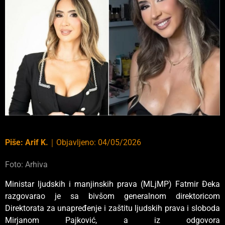
Piše:
Arif K.
｜
Objavljeno:
04/05/2026
Foto: Arhiva
Ministar ljudskih i manjinskih prava (MLjMP) Fatmir Đeka
razgovarao je sa bivšom generalnom direktoricom
Direktorata za unapređenje i zaštitu ljudskih prava i sloboda
Mirjanom Pajković, a iz odgovora