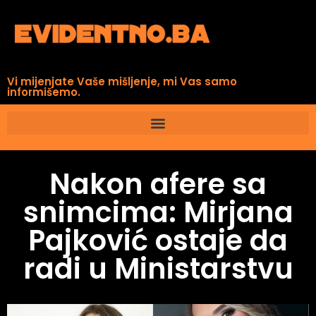
Vi mijenjate Vaše mišljenje, mi Vas samo
informišemo.
Nakon afere sa
snimcima: Mirjana
Pajković ostaje da
radi u Ministarstvu