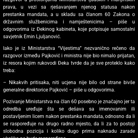
prava, u vezi sa rješavanjem njenog statusa nakon
prestanka mandata, a u skladu sa članom 60 Zakona o
državnim službenicima i namještenicima – piše u
odgovorima iz Đekinog kabineta, koje potpisuje samostalni
savjetnik Emin Ljuljanović.
Iako je iz Ministarstva “Vijestima” nezvanično rečeno da
razgovor između Pajković i ministra nije bio nimalo prijatan,
iz resora kojim rukovodi Đeka tvrde da je sve proteklo kako
treba:
– Nikakvih pritisaka, niti ucjena nije bilo od strane bivše
generalne direktorice Pajković – piše u odgovorima.
Pozivanje Ministarstva na član 60 posebno je značajno jer ta
odredba uređuje šta se dešava sa imenovanim ili
postavljenim licem nakon prestanka mandata, odnosno da li
se raspoređuje na drugo radno mjesto, da li za to postoji
slobodna pozicija i koliko dugo prima naknadu zarade