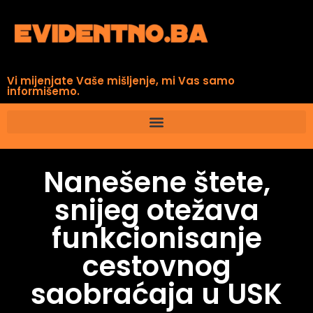
Vi mijenjate Vaše mišljenje, mi Vas samo
informišemo.
Nanešene štete,
snijeg otežava
funkcionisanje
cestovnog
saobraćaja u USK