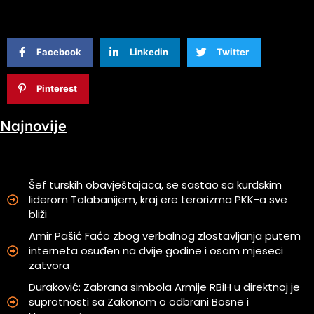
Facebook
Linkedin
Twitter
Pinterest
Najnovije
Šef turskih obavještajaca, se sastao sa kurdskim
liderom Talabanijem, kraj ere terorizma PKK-a sve
bliži
Amir Pašić Faćo zbog verbalnog zlostavljanja putem
interneta osuđen na dvije godine i osam mjeseci
zatvora
Duraković: Zabrana simbola Armije RBiH u direktnoj je
suprotnosti sa Zakonom o odbrani Bosne i