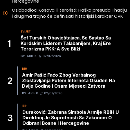
Hercegovine
Oslobodioci Kosova ili teroristi: Haška presuda Thaciju
i drugima trajno će definisati historijski karakter OVK
SVIJET
Šef Turskih Obavještajaca, Se Sastao Sa
Kurdskim Liderom Talabanijem, Kraj Ere
Terorizma PKK-A Sve Bliži
BY
ARIF K.
02/07/2026
BIH
Amir Pašić Faćo Zbog Verbalnog
Zlostavljanja Putem Interneta Osuđen Na
Dvije Godine I Osam Mjeseci Zatvora
BY
ARIF K.
02/07/2026
BIH
Duraković: Zabrana Simbola Armije RBiH U
Direktnoj Je Suprotnosti Sa Zakonom O
Odbrani Bosne I Hercegovine