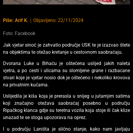
Piše:
Arif K.
｜
Objavljeno:
22/11/2024
Foto: Facebook
Jak vjetar sinoć je zahvatio područje USK te je izazvao štete
na objektima te otežao kretanje u cestovnom saobraćaju.
Dvorana Luke u Bihaću je oštećena uslijed jakih naleta
vjetra, a po cesti i ulicama su slomljene grane i razbacane
stvari koje je vjetar nosio dok je oštećeno i nekoliko krovova
na privatnim kućama.
Uslijedila je kiša koja je prerasla u snijeg u jutarnjim satima
koji značajno otežava saobraćaj posebno u području
Ripačkog klanca gdje su teretna vozila koja stoje ili čak klize
unazad te se stoga upozorava na oprez.
I u području Laništa je slično stanje, kako nam javljaju