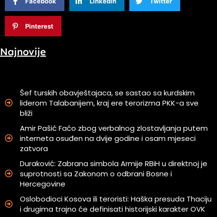
Facebook
Linkedin
Twitter
Pinterest
Najnovije
Šef turskih obavještajaca, se sastao sa kurdskim
liderom Talabanijem, kraj ere terorizma PKK-a sve
bliži
Amir Pašić Faćo zbog verbalnog zlostavljanja putem
interneta osuđen na dvije godine i osam mjeseci
zatvora
Duraković: Zabrana simbola Armije RBiH u direktnoj je
suprotnosti sa Zakonom o odbrani Bosne i
Hercegovine
Oslobodioci Kosova ili teroristi: Haška presuda Thaciju
i drugima trajno će definisati historijski karakter OVK