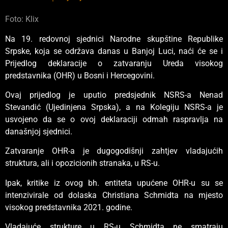
Foto: Klix
Na 19. redovnoj sjednici Narodne skupštine Republike
Srpske, koja se održava danas u Banjoj Luci, naći će se i
Prijedlog deklaracije o zatvaranju Ureda visokog
predstavnika (OHR) u Bosni i Hercegovini.
Ovaj prijedlog je uputio predsjednik NSRS-a Nenad
Stevandić (Ujedinjena Srpska), a na Kolegiju NSRS-a je
usvojeno da se o ovoj deklaraciji odmah raspravlja na
današnjoj sjednici.
Zatvaranje OHR-a je dugogodišnji zahtjev vladajućih
struktura, ali i opozicionih stranaka, u RS-u.
Ipak, kritike iz ovog bh. entiteta upućene OHR-u su se
intenzivirale od dolaska Christiana Schmidta na mjesto
visokog predstavnika 2021. godine.
Vladajuće strukture u RS-u Schmidta ne smatraju