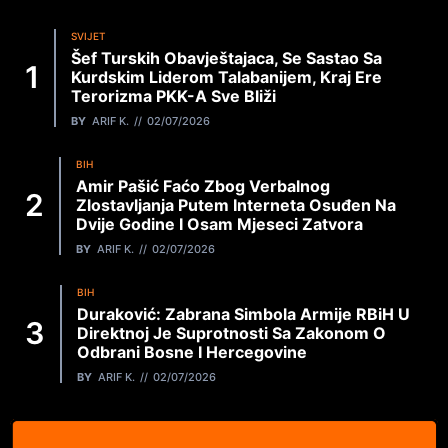
SVIJET
Šef Turskih Obavještajaca, Se Sastao Sa
Kurdskim Liderom Talabanijem, Kraj Ere
Terorizma PKK-A Sve Bliži
BY
ARIF K.
02/07/2026
BIH
Amir Pašić Faćo Zbog Verbalnog
Zlostavljanja Putem Interneta Osuđen Na
Dvije Godine I Osam Mjeseci Zatvora
BY
ARIF K.
02/07/2026
BIH
Duraković: Zabrana Simbola Armije RBiH U
Direktnoj Je Suprotnosti Sa Zakonom O
Odbrani Bosne I Hercegovine
BY
ARIF K.
02/07/2026