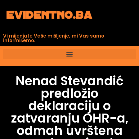
Vi mijenjate Vaše mišljenje, mi Vas samo
informišemo.
Nenad Stevandić
predložio
deklaraciju o
zatvaranju OHR-a,
odmah uvrštena