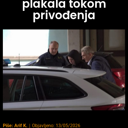
plakala tokom
privođenja
Piše:
Arif K.
｜
Objavljeno:
13/05/2026