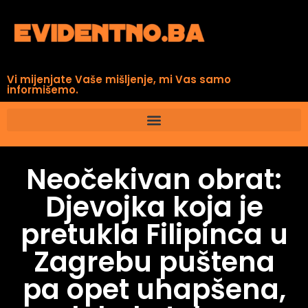
Vi mijenjate Vaše mišljenje, mi Vas samo
informišemo.
Neočekivan obrat:
Djevojka koja je
pretukla Filipinca u
Zagrebu puštena
pa opet uhapšena,