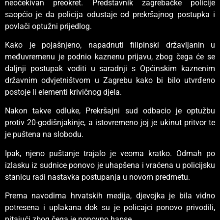
neočekivan preokret. Predstavnik zagrebačke policije
saopćio je da policija odustaje od prekršajnog postupka i
povlači optužni prijedlog.
Kako je pojašnjeno, napadnuti filipinski državljanin u
međuvremenu je podnio kaznenu prijavu, zbog čega će se
daljnji postupak voditi u saradnji s Općinskim kaznenim
državnim odvjetništvom u Zagrebu kako bi bilo utvrđeno
postoje li elementi krivičnog djela.
Nakon takve odluke, Prekršajni sud odbacio je optužbu
protiv 20-godišnjakinje, a istovremeno joj je ukinut pritvor te
je puštena na slobodu.
Ipak, njeno puštanje trajalo je veoma kratko. Odmah po
izlasku iz sudnice ponovo je uhapšena i vraćena u policijsku
stanicu radi nastavka postupanja u novom predmetu.
Prema navodima hrvatskih medija, djevojka je bila vidno
potresena i uplakana dok su je policajci ponovo privodili,
pitajući zbog čega je ponovno hapse.