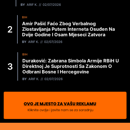
BY
ARIF K.
02/07/2026
BIH
Amir Pašić Faćo Zbog Verbalnog
Zlostavljanja Putem Interneta Osuđen Na
Dvije Godine I Osam Mjeseci Zatvora
BY
ARIF K.
02/07/2026
BIH
Duraković: Zabrana Simbola Armije RBiH U
Direktnoj Je Suprotnosti Sa Zakonom O
Odbrani Bosne I Hercegovine
BY
ARIF K.
02/07/2026