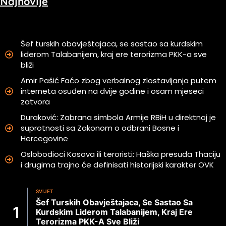
Najnovije
Šef turskih obavještajaca, se sastao sa kurdskim
liderom Talabanijem, kraj ere terorizma PKK-a sve
bliži
Amir Pašić Faćo zbog verbalnog zlostavljanja putem
interneta osuđen na dvije godine i osam mjeseci
zatvora
Duraković: Zabrana simbola Armije RBiH u direktnoj je
suprotnosti sa Zakonom o odbrani Bosne i
Hercegovine
Oslobodioci Kosova ili teroristi: Haška presuda Thaciju
i drugima trajno će definisati historijski karakter OVK
SVIJET
Šef Turskih Obavještajaca, Se Sastao Sa
Kurdskim Liderom Talabanijem, Kraj Ere
Terorizma PKK-A Sve Bliži