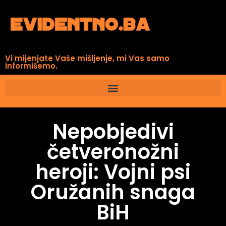
Vi mijenjate Vaše mišljenje, mi Vas samo
informišemo.
Nepobjedivi
četveronožni
heroji: Vojni psi
Oružanih snaga
BiH