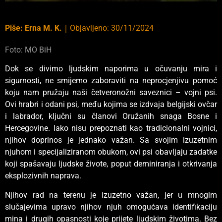
Piše:
Erna M. K.
｜
Objavljeno:
30/11/2024
Foto: MO BiH
Dok se divimo ljudskim naporima u očuvanju mira i
sigurnosti, ne smijemo zaboraviti na neprocjenjivu pomoć
koju nam pružaju naši četveronožni saveznici – vojni psi.
Ovi hrabri i odani psi, među kojima se izdvaja belgijski ovčar
i labrador, ključni su članovi Oružanih snaga Bosne i
Hercegovine. Iako nisu prepoznati kao tradicionalni vojnici,
njihov doprinos je jednako važan. Sa svojim izuzetnim
njuhom i specijaliziranom obukom, ovi psi obavljaju zadatke
koji spašavaju ljudske živote, poput deminiranja i otkrivanja
eksplozivnih naprava.
Njihov rad na terenu je izuzetno važan, jer u mnogim
slučajevima upravo njihov njuh omogućava identifikaciju
mina i drugih opasnosti koje prijete ljudskim životima. Bez