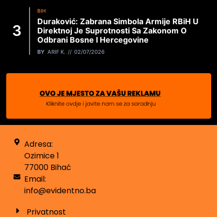
BIH
Duraković: Zabrana Simbola Armije RBiH U
Direktnoj Je Suprotnosti Sa Zakonom O
Odbrani Bosne I Hercegovine
BY
ARIF K.
02/07/2026
Adresa:
Ozimice 1
77000 Bihać
Email:
info@evidentno.ba
Privatnost