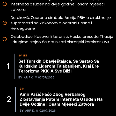
interneta osuđen na dvije godine i osam mjeseci
zatvora
Duraković: Zabrana simbola Armije RBiH u direktnoj je
suprotnosti sa Zakonom o odbrani Bosne i
Hercegovine
Oslobodioci Kosova ili teroristi: Haška presuda Thaciju
i drugima trajno će definisati historijski karakter OVK
SVIJET
Šef Turskih Obavještajaca, Se Sastao Sa
Kurdskim Liderom Talabanijem, Kraj Ere
Terorizma PKK-A Sve Bliži
BY
ARIF K.
02/07/2026
BIH
Amir Pašić Faćo Zbog Verbalnog
Zlostavljanja Putem Interneta Osuđen Na
Dvije Godine I Osam Mjeseci Zatvora
BY
ARIF K.
02/07/2026