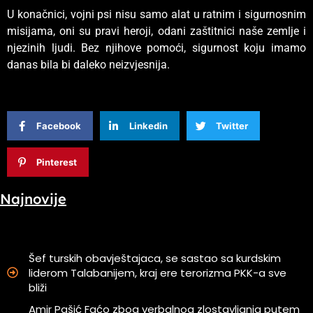
U konačnici, vojni psi nisu samo alat u ratnim i sigurnosnim
misijama, oni su pravi heroji, odani zaštitnici naše zemlje i
njezinih ljudi. Bez njihove pomoći, sigurnost koju imamo
danas bila bi daleko neizvjesnija.
Facebook
Linkedin
Twitter
Pinterest
Najnovije
Šef turskih obavještajaca, se sastao sa kurdskim
liderom Talabanijem, kraj ere terorizma PKK-a sve
bliži
Amir Pašić Faćo zbog verbalnog zlostavljanja putem