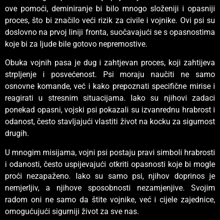
ove pomoći, deminiranje bi bilo mnogo složeniji i opasniji
proces, što bi značilo veći rizik za civile i vojnike. Ovi psi su
doslovno na prvoj liniji fronta, suočavajući se s opasnostima
koje bi za ljude bile gotovo nepremostive.
Obuka vojnih pasa je dug i zahtjevan proces, koji zahtijeva
strpljenje i posvećenost. Psi moraju naučiti ne samo
osnovne komande, već i kako prepoznati specifične mirise i
reagirati u stresnim situacijama. Iako su njihovi zadaci
ponekad opasni, vojski psi pokazali su izvanrednu hrabrost i
odanost, često stavljajući vlastiti život na kocku za sigurnost
drugih.
U mnogim misijama, vojni psi postaju pravi simboli hrabrosti
i odanosti, često uspijevajući otkriti opasnosti koje bi mogle
proći nezapaženo. Iako su samo psi, njihov doprinos je
nemjerljiv, a njihove sposobnosti nezamjenjive. Svojim
radom oni ne samo da štite vojnike, već i cijele zajednice,
omogućujući sigurniji život za sve nas.