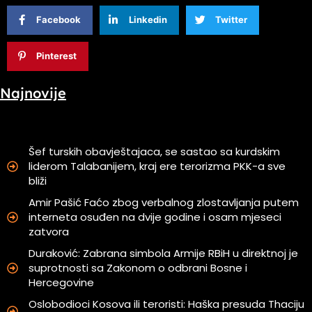
Facebook
Linkedin
Twitter
Pinterest
Najnovije
Šef turskih obavještajaca, se sastao sa kurdskim
liderom Talabanijem, kraj ere terorizma PKK-a sve
bliži
Amir Pašić Faćo zbog verbalnog zlostavljanja putem
interneta osuđen na dvije godine i osam mjeseci
zatvora
Duraković: Zabrana simbola Armije RBiH u direktnoj je
suprotnosti sa Zakonom o odbrani Bosne i
Hercegovine
Oslobodioci Kosova ili teroristi: Haška presuda Thaciju