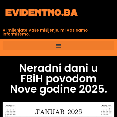
Vi mijenjate Vaše mišljenje, mi Vas samo
informišemo.
Neradni dani u
FBiH povodom
Nove godine 2025.