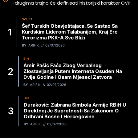
i drugima trajno će definisati historijski karakter OVK
SVIJET
Šef Turskih Obavještajaca, Se Sastao Sa
Kurdskim Liderom Talabanijem, Kraj Ere
Terorizma PKK-A Sve Bliži
BY
ARIF K.
02/07/2026
BIH
Amir Pašić Faćo Zbog Verbalnog
Zlostavljanja Putem Interneta Osuđen Na
Dvije Godine I Osam Mjeseci Zatvora
BY
ARIF K.
02/07/2026
BIH
Duraković: Zabrana Simbola Armije RBiH U
Direktnoj Je Suprotnosti Sa Zakonom O
Odbrani Bosne I Hercegovine
BY
ARIF K.
02/07/2026