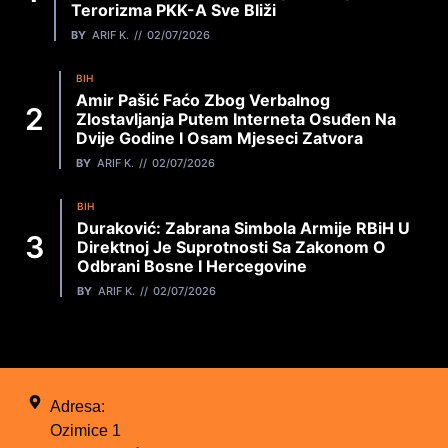
Terorizma PKK-A Sve Bliži
BY
ARIF K.
02/07/2026
BIH
Amir Pašić Faćo Zbog Verbalnog
Zlostavljanja Putem Interneta Osuđen Na
Dvije Godine I Osam Mjeseci Zatvora
BY
ARIF K.
02/07/2026
BIH
Duraković: Zabrana Simbola Armije RBiH U
Direktnoj Je Suprotnosti Sa Zakonom O
Odbrani Bosne I Hercegovine
BY
ARIF K.
02/07/2026
Adresa:
Ozimice 1