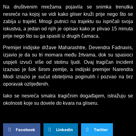
Na društvenim mrežama pojavila se snimka trenutka
nesreće na kojoj se vidi kako gliser kruži prije nego što se
zabija u trajekt. Mnogi putnici na trajektu su ispričali svoja
iskustva, a jedan od njih je opisao kako je plivao 15 minuta
prije nego što su ga spasili iz drugih čamaca.
Premijer indijske države Maharashtre, Devendra Fadnavis,
izjavio je da su tri mornara među žrtvama, dok su spasioci
uspjeli izvući više od stotinu ljudi. Ovaj tragičan incident
izazvao je šok širom zemlje, a indijski premijer Narendra
Modi izrazio je sućut obiteljima poginulih i pozvao na brz
oporavak ozlijeđenih.
Iako se nesreća smatra tragičnim događajem, istražuju se
okolnosti koje su dovele do kvara na gliseru.
Facebook
Linkedin
Twitter