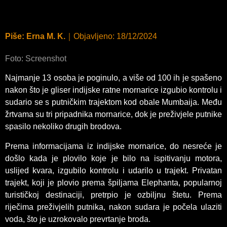
Piše:
Erna M. K.
｜
Objavljeno:
18/12/2024
Foto: Screenshot
Najmanje 13 osoba je poginulo, a više od 100 ih je spašeno
nakon što je gliser indijske ratne mornarice izgubio kontrolu i
sudario se s putničkim trajektom kod obale Mumbaija. Među
žrtvama su tri pripadnika mornarice, dok je preživjele putnike
spasilo nekoliko drugih brodova.
Prema informacijama iz indijske mornarice, do nesreće je
došlo kada je plovilo koje je bilo na ispitivanju motora,
uslijed kvara, izgubilo kontrolu i udarilo u trajekt. Privatan
trajekt, koji je plovio prema špiljama Elephanta, popularnoj
turističkoj destinaciji, pretrpio je ozbiljnu štetu. Prema
riječima preživjelih putnika, nakon sudara je počela ulaziti
voda, što je uzrokovalo prevrtanje broda.