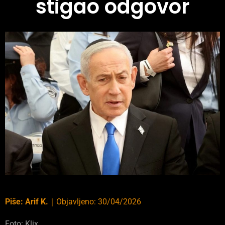
stigao odgovor
Piše:
Arif K.
｜
Objavljeno:
30/04/2026
Foto: Klix