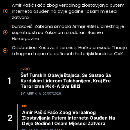
Amir Pašić Faćo zbog verbalnog zlostavljanja putem
interneta osuđen na dvije godine i osam mjeseci
zatvora
Duraković: Zabrana simbola Armije RBiH u direktnoj je
suprotnosti sa Zakonom o odbrani Bosne i
Hercegovine
Oslobodioci Kosova ili teroristi: Haška presuda Thaciju
i drugima trajno će definisati historijski karakter OVK
SVIJET
Šef Turskih Obavještajaca, Se Sastao Sa
Kurdskim Liderom Talabanijem, Kraj Ere
Terorizma PKK-A Sve Bliži
BY
ARIF K.
02/07/2026
BIH
Amir Pašić Faćo Zbog Verbalnog
Zlostavljanja Putem Interneta Osuđen Na
Dvije Godine I Osam Mjeseci Zatvora