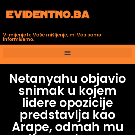
Vi mijenjate Vaše mišljenje, mi Vas samo
informišemo.
Netanyahu objavio
snimak u kojem
lidere opozicije
predstavlja kao
Arape, odmah mu