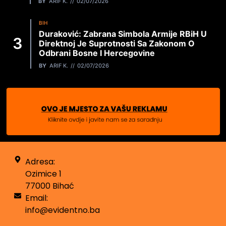
BY
ARIF K.
02/07/2026
BIH
Duraković: Zabrana Simbola Armije RBiH U
Direktnoj Je Suprotnosti Sa Zakonom O
Odbrani Bosne I Hercegovine
BY
ARIF K.
02/07/2026
Adresa:
Ozimice 1
77000 Bihać
Email:
info@evidentno.ba