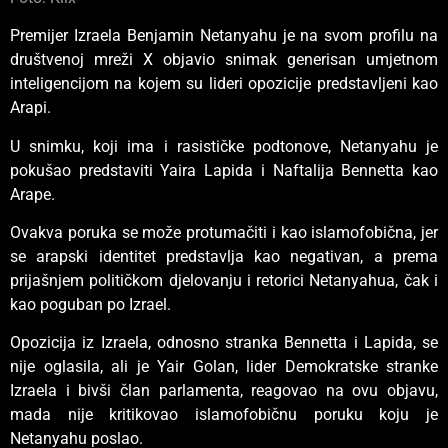
Premijer Izraela Benjamin Netanyahu je na svom profilu na
društvenoj mreži X objavio snimak generisan umjetnom
inteligencijom na kojem su lideri opozicije predstavljeni kao
Arapi.
U snimku, koji ima i rasističke podtonove, Netanyahu je
pokušao predstaviti Yaira Lapida i Naftalija Bennetta kao
Arape.
Ovakva poruka se može protumačiti i kao islamofobična, jer
se arapski identitet predstavlja kao negativan, a prema
prijašnjem političkom djelovanju i retorici Netanyahua, čak i
kao poguban po Izrael.
Opozicija iz Izraela, odnosno stranka Bennetta i Lapida, se
nije oglasila, ali je Yair Golan, lider Demokratske stranke
Izraela i bivši član parlamenta, reagovao na ovu objavu,
mada nije kritikovao islamofobičnu poruku koju je
Netanyahu poslao.