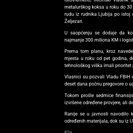
metalurškog koksa u roku do 30 d
rudu iz rudnika Ljubija po istoj
Željezari.
U saopćenju se dodaje da kom
najmanje 300 miliona KM i logis
Prema tom planu, kroz navedene
mjesta u roku od pet godina, d
tehnološkog viška imali prioritet
Vlasnici su pozvali Vladu FBiH 
deset dana počnu pregovore o u
Tokom prošle sedmice finansijs
izvršene određene provjere, ali d
Ranije se u javnosti navodilo 
određenih materijala, dok su iz 
Klix