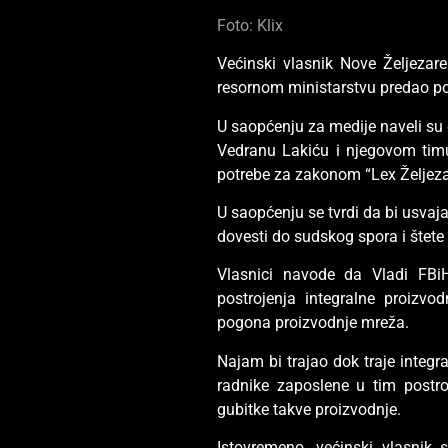
Foto: Klix
Većinski vlasnik Nove Željezar
resornom ministarstvu predao p
U saopćenju za medije naveli su
Vedranu Lakiću i njegovom tim
potrebe za zakonom “Lex Željeza
U saopćenju se tvrdi da bi usvaj
dovesti do sudskog spora i štete
Vlasnici navode da Vladi FBiH
postrojenja integralne proizvod
pogona proizvodnje mreža.
Najam bi trajao dok traje integr
radnike zaposlene u tim postroj
gubitke takve proizvodnje.
Istovremeno, većinski vlasnik