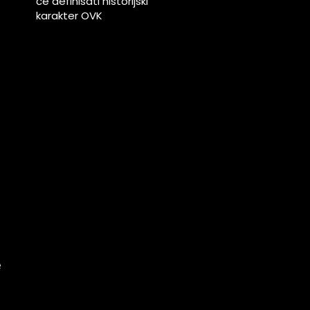
će definisati historijski
karakter OVK
u
j
u
h
g
h
u
e