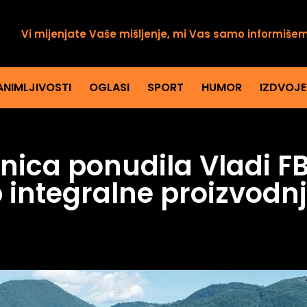
Vi mijenjate Vaše mišljenje, mi Vas samo informiše
ANIMLJIVOSTI
OGLASI
SPORT
HUMOR
IZDVOJ
nica ponudila Vladi F
 integralne proizvodn