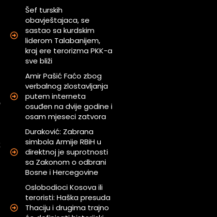
Šef turskih
obavještajaca, se
sastao sa kurdskim
i
liderom Talabanijem,
kraj ere terorizma PKK-a
sve bliži
u
a
Amir Pašić Faćo zbog
verbalnog zlostavljanja
putem interneta
o
osuđen na dvije godine i
osam mjeseci zatvora
Duraković: Zabrana
m
simbola Armije RBiH u
z
direktnoj je suprotnosti
sa Zakonom o odbrani
Bosne i Hercegovine
i
i
Oslobodioci Kosova ili
teroristi: Haška presuda
Thaciju i drugima trajno
u