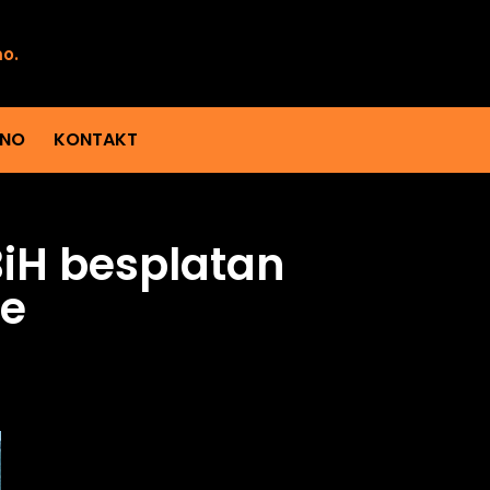
mo.
ENO
KONTAKT
BiH besplatan
je