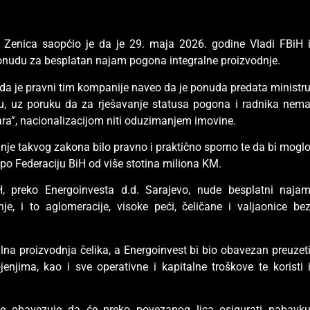
e Zenica saopćio je da je 29. maja 2026. godine Vladi FBiH 
onudu za besplatan najam pogona integralne proizvodnje.
 da je pravni tim kompanije naveo da je ponuda predata ministr
u, uz poruku da za rješavanje statusa pogona i radnika nem
ra”, nacionalizacijom niti oduzimanjem imovine.
anje takvog zakona bilo pravno i praktično sporno te da bi mogl
 po Federaciju BiH od više stotina miliona KM.
, preko Energoinvesta d.d. Sarajevo, nude besplatni naja
nje, i to aglomeracije, visoke peći, čeličane i valjaonice be
alna proizvodnja čelika, a Energoinvest bi bio obavezan preuzet
enjima, kao i sve operativne i kapitalne troškove te koristi 
 se obavezuje da će preko povezanog lica osigurati nabavk