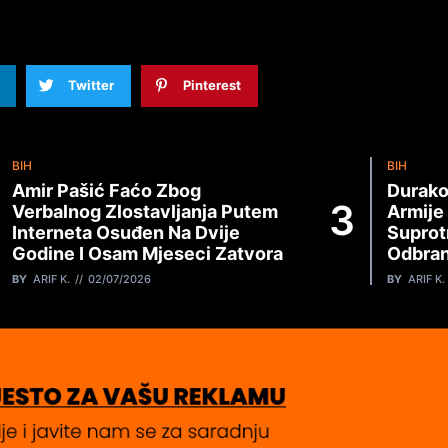
Twitter
Pinterest
BIH
BIH
Amir Pašić Faćo Zbog
Durako
Verbalnog Zlostavljanja Putem
Armije
Interneta Osuđen Na Dvije
Suprot
Godine I Osam Mjeseci Zatvora
Odbran
BY
ARIF K.
02/07/2026
BY
ARIF K.