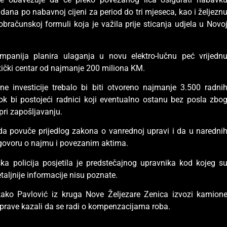
ana po nabavnoj cijeni za period do tri mjeseca, kao i željezn
 obračunskoj formuli koja je važila prije sticanja udjela u Novo
panija planira ulaganja u novu elektro-lučnu peć vrijedn
tički centar od najmanje 200 miliona KM.
 investicije trebalo bi biti otvoreno najmanje 3.500 radni
ok bi postojeći radnici koji eventualno ostanu bez posla zbo
 pri zapošljavanju.
da povuče prijedlog zakona o vanrednoj upravi i da u naredni
govoru o najmu i povezanim aktima.
ka policija posjetila je predstečajnog upravnika kod kojeg s
etaljnije informacije nisu poznate.
kako Pavlović iz kruga Nove Željezare Zenica izvozi kamion
Uprave kazali da se radi o kompenzacijama roba.