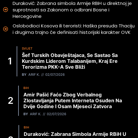
Duraković: Zabrana simbola Armije RBiH u direktnoj je
suprotnosti sa Zakonom o odbrani Bosne i
Hercegovine
Oslobodioci Kosova ili teroristi: Haška presuda Thaciju
i drugima trajno će definisati historijski karakter OVK
SVIJET
Šef Turskih Obavještajaca, Se Sastao Sa
Kurdskim Liderom Talabanijem, Kraj Ere
Terorizma PKK-A Sve Bliži
BY
ARIF K.
02/07/2026
BIH
Amir Pašić Faćo Zbog Verbalnog
Zlostavljanja Putem Interneta Osuđen Na
Dvije Godine I Osam Mjeseci Zatvora
BY
ARIF K.
02/07/2026
BIH
Duraković: Zabrana Simbola Armije RBiH U