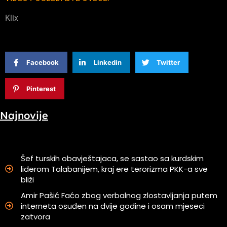
Klix
Facebook
Linkedin
Twitter
Pinterest
Najnovije
Šef turskih obavještajaca, se sastao sa kurdskim
liderom Talabanijem, kraj ere terorizma PKK-a sve
bliži
Amir Pašić Faćo zbog verbalnog zlostavljanja putem
interneta osuđen na dvije godine i osam mjeseci
zatvora