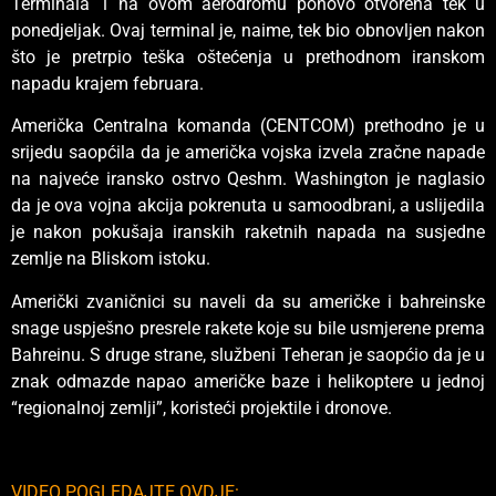
Terminala 1 na ovom aerodromu ponovo otvorena tek u
ponedjeljak. Ovaj terminal je, naime, tek bio obnovljen nakon
što je pretrpio teška oštećenja u prethodnom iranskom
napadu krajem februara.
Američka Centralna komanda (CENTCOM) prethodno je u
srijedu saopćila da je američka vojska izvela zračne napade
na najveće iransko ostrvo Qeshm. Washington je naglasio
da je ova vojna akcija pokrenuta u samoodbrani, a uslijedila
je nakon pokušaja iranskih raketnih napada na susjedne
zemlje na Bliskom istoku.
Američki zvaničnici su naveli da su američke i bahreinske
snage uspješno presrele rakete koje su bile usmjerene prema
Bahreinu. S druge strane, službeni Teheran je saopćio da je u
znak odmazde napao američke baze i helikoptere u jednoj
“regionalnoj zemlji”, koristeći projektile i dronove.
VIDEO POGLEDAJTE OVDJE: