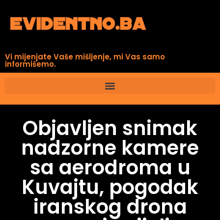
Vi mijenjate Vaše mišljenje, mi Vas samo
informišemo.
Objavljen snimak
nadzorne kamere
sa aerodroma u
Kuvajtu, pogodak
iranskog drona