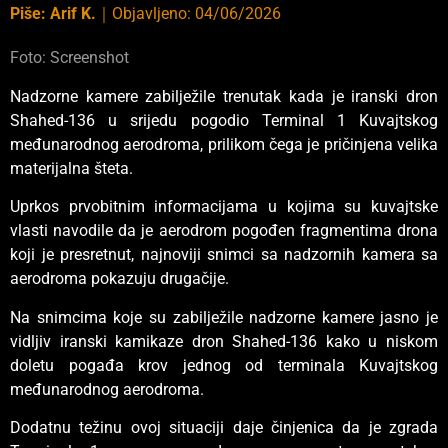
Piše:
Arif K.
｜
Objavljeno:
04/06/2026
Foto: Screenshot
Nadzorne kamere zabilježile trenutak kada je iranski dron
Shahed-136 u srijedu pogodio Terminal 1 Kuvajtskog
međunarodnog aerodroma, prilikom čega je pričinjena velika
materijalna šteta.
Uprkos prvobitnim informacijama u kojima su kuvajtske
vlasti navodile da je aerodrom pogođen fragmentima drona
koji je presretnut, najnoviji snimci sa nadzornih kamera sa
aerodroma pokazuju drugačije.
Na snimcima koje su zabilježile nadzorne kamere jasno je
vidljiv iranski kamikaze dron Shahed-136 kako u niskom
doletu pogađa krov jednog od terminala Kuvajtskog
međunarodnog aerodroma.
Dodatnu težinu ovoj situaciji daje činjenica da je zgrada