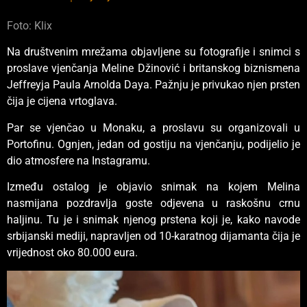
Foto: Klix
Na društvenim mrežama objavljene su fotografije i snimci s
proslave vjenčanja Meline Džinović i britanskog biznismena
Jeffreyja Paula Arnolda Daya. Pažnju je privukao njen prsten
čija je cijena vrtoglava.
Par se vjenčao u Monaku, a proslavu su organizovali u
Portofinu. Ognjen, jedan od gostiju na vjenčanju, podijelio je
dio atmosfere na Instagramu.
Između ostalog je objavio snimak na kojem Melina
nasmijana pozdravlja goste odjevena u raskošnu crnu
haljinu. Tu je i snimak njenog prstena koji je, kako navode
srbijanski mediji, napravljen od 10-karatnog dijamanta čija je
vrijednost oko 80.000 eura.