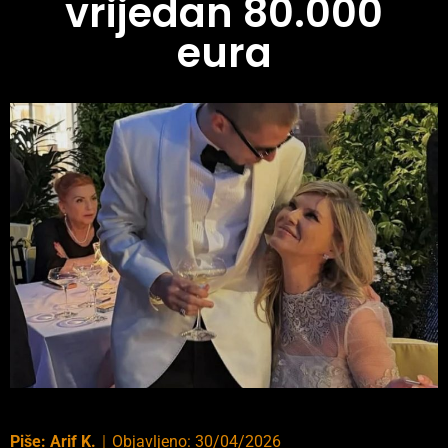
vrijedan 80.000
eura
Piše:
Arif K.
｜
Objavljeno:
30/04/2026