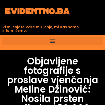
Vi mijenjate Vaše mišljenje, mi Vas samo
informišemo.
Objavljene
fotografije s
proslave vjenčanja
Meline Džinović:
Nosila prsten