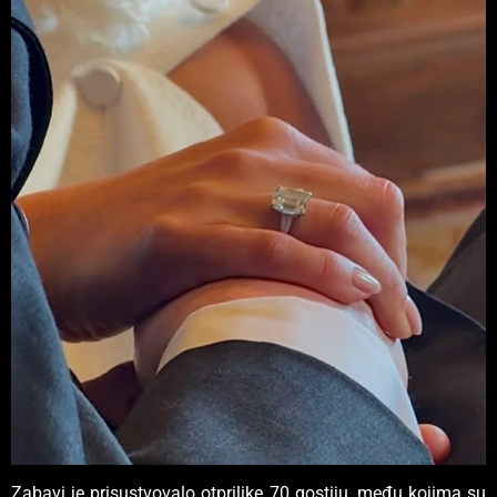
Zabavi je prisustvovalo otprilike 70 gostiju, među kojima su