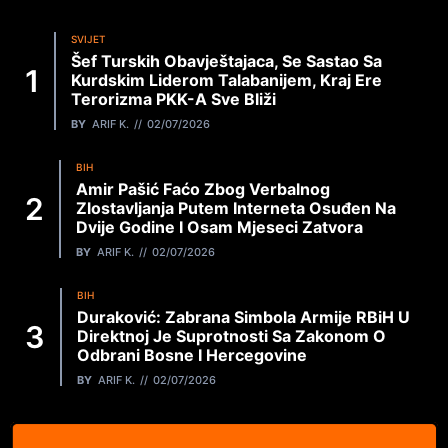
SVIJET
Šef Turskih Obavještajaca, Se Sastao Sa
Kurdskim Liderom Talabanijem, Kraj Ere
Terorizma PKK-A Sve Bliži
BY
ARIF K.
02/07/2026
BIH
Amir Pašić Faćo Zbog Verbalnog
Zlostavljanja Putem Interneta Osuđen Na
Dvije Godine I Osam Mjeseci Zatvora
BY
ARIF K.
02/07/2026
BIH
Duraković: Zabrana Simbola Armije RBiH U
Direktnoj Je Suprotnosti Sa Zakonom O
Odbrani Bosne I Hercegovine
BY
ARIF K.
02/07/2026