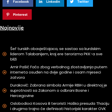
Facebook
Linkedin
Twitter
Pinterest
Najnovije
Šef turskih obavještajaca, se sastao sa kurdskim
liderom Talabanijem, kraj ere terorizma PKK-a sve
bliži
Amir Pašić Faćo zbog verbalnog zlostavljanja putem
interneta osuđen na dvije godine i osam mjeseci
zatvora
Duraković: Zabrana simbola Armije RBiH u direktnoj je
suprotnosti sa Zakonom o odbrani Bosne i
Hercegovine
Oslobodioci Kosova ili teroristi: Haška presuda Thaciju
i drugima trajno će definisati historijski karakter OVK