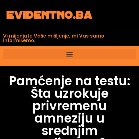
Vi mijenjate Vaše mišljenje, mi Vas samo
informišemo.
Pamćenje na testu:
Šta uzrokuje
privremenu
amneziju u
srednjim