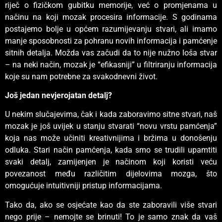
riječ o fizičkom gubitku memorije, već o promjenama u
načinu na koji mozak procesira informacije. S godinama
postajemo bolje u općem razumijevanju stvari, ali imamo
manje sposobnosti za pohranu novih informacija i pamćenje
sitnih detalja. Možda vas začudi da to nije nužno loša stvar
– na neki način, mozak je “efikasniji” u filtriranju informacija
koje su nam potrebne za svakodnevni život.
Još jedan nevjerojatan detalj?
U nekim slučajevima, čak i kada zaboravimo sitne stvari, naš
mozak je još uvijek u stanju stvarati “novu vrstu pamćenja”
koja nas može učiniti kreativnijima i bržima u donošenju
odluka. Stari način pamćenja, kada smo se trudili upamtiti
svaki detalj, zamijenjen je načinom koji koristi veću
povezanost među različitim dijelovima mozga, što
omogućuje intuitivniji pristup informacijama.
Tako da, ako se osjećate kao da ste zaboravili više stvari
nego prije – nemojte se brinuti! To je samo znak da vaš