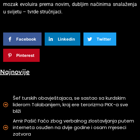
mozak evoluira prema novim, dubljim načinima snalaženja
u svijetu – tvrde stručnjaci.
Facebook
Linkedin
Twitter
Pinterest
Najnovije
Šef turskih obavještajaca, se sastao sa kurdskim
liderom Talabanijem, kraj ere terorizma PKK-a sve
bliži
Amir Pašić Faćo zbog verbalnog zlostavljanja putem
interneta osuđen na dvije godine i osam mjeseci
zatvora