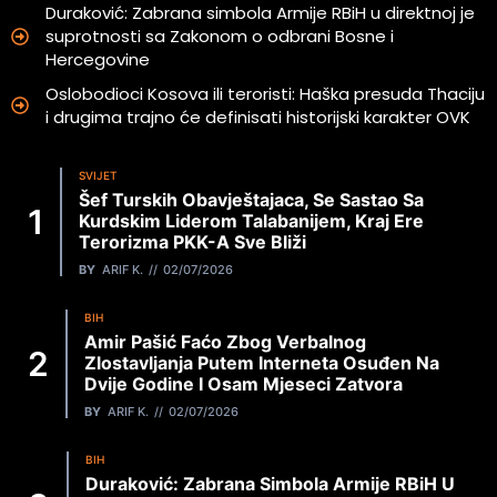
Duraković: Zabrana simbola Armije RBiH u direktnoj je
suprotnosti sa Zakonom o odbrani Bosne i
Hercegovine
Oslobodioci Kosova ili teroristi: Haška presuda Thaciju
i drugima trajno će definisati historijski karakter OVK
SVIJET
Šef Turskih Obavještajaca, Se Sastao Sa
Kurdskim Liderom Talabanijem, Kraj Ere
Terorizma PKK-A Sve Bliži
BY
ARIF K.
02/07/2026
BIH
Amir Pašić Faćo Zbog Verbalnog
Zlostavljanja Putem Interneta Osuđen Na
Dvije Godine I Osam Mjeseci Zatvora
BY
ARIF K.
02/07/2026
BIH
Duraković: Zabrana Simbola Armije RBiH U