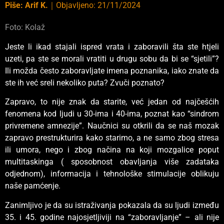
Piše:
Arif K.
｜
Objavljeno:
21/11/2024
Foto: Kolaž
Jeste li ikad stajali ispred vrata i zaboravili šta ste htjeli
uzeti, pa ste se morali vratiti u drugu sobu da bi se “sjetili”?
Ili možda često zaboravljate imena poznanika, iako znate da
ste ih već sreli nekoliko puta? Zvuči poznato?
Zapravo, to nije znak da starite, već jedan od najčešćih
fenomena kod ljudi u 30-ima i 40-ima, poznat kao “sindrom
privremene amnezije”. Naučnici su otkrili da se naš mozak
zapravo prestrukturira kako starimo, a ne samo zbog stresa
ili umora, nego i zbog načina na koji mozgalice poput
multitaskinga ( sposobnost obavljanja više zadataka
odjednom), informacija i tehnološke stimulacije oblikuju
naše pamćenje.
Zanimljivo je da su istraživanja pokazala da su ljudi između
35. i 45. godine najosjetljiviji na “zaboravljanje” – ali nije