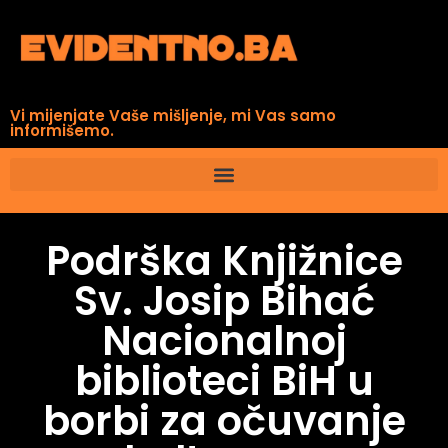
Vi mijenjate Vaše mišljenje, mi Vas samo
informišemo.
Podrška Knjižnice
Sv. Josip Bihać
Nacionalnoj
biblioteci BiH u
borbi za očuvanje