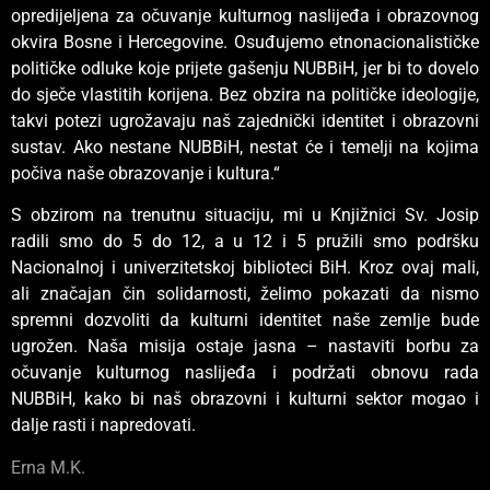
opredijeljena za očuvanje kulturnog naslijeđa i obrazovnog
okvira Bosne i Hercegovine. Osuđujemo etnonacionalističke
političke odluke koje prijete gašenju NUBBiH, jer bi to dovelo
do sječe vlastitih korijena. Bez obzira na političke ideologije,
takvi potezi ugrožavaju naš zajednički identitet i obrazovni
sustav. Ako nestane NUBBiH, nestat će i temelji na kojima
počiva naše obrazovanje i kultura.“
S obzirom na trenutnu situaciju, mi u Knjižnici Sv. Josip
radili smo do 5 do 12, a u 12 i 5 pružili smo podršku
Nacionalnoj i univerzitetskoj biblioteci BiH. Kroz ovaj mali,
ali značajan čin solidarnosti, želimo pokazati da nismo
spremni dozvoliti da kulturni identitet naše zemlje bude
ugrožen. Naša misija ostaje jasna – nastaviti borbu za
očuvanje kulturnog naslijeđa i podržati obnovu rada
NUBBiH, kako bi naš obrazovni i kulturni sektor mogao i
dalje rasti i napredovati.
Erna M.K.