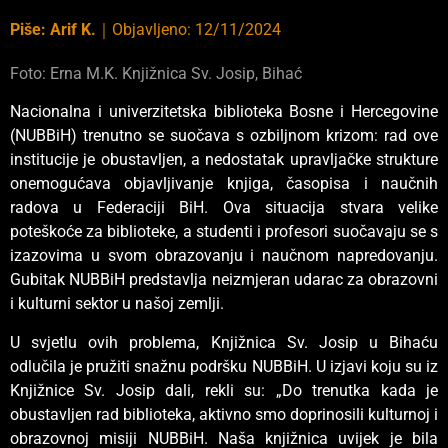
Piše:
Arif K.
｜
Objavljeno:
12/11/2024
Foto: Erna M.K. Knjižnica Sv. Josip, Bihać
Nacionalna i univerzitetska biblioteka Bosne i Hercegovine
(NUBBiH) trenutno se suočava s ozbiljnom krizom: rad ove
institucije je obustavljen, a nedostatak upravljačke strukture
onemogućava objavljivanje knjiga, časopisa i naučnih
radova u Federaciji BiH. Ova situacija stvara velike
poteškoće za biblioteke, a studenti i profesori suočavaju se s
izazovima u svom obrazovanju i naučnom napredovanju.
Gubitak NUBBiH predstavlja neizmjeran udarac za obrazovni
i kulturni sektor u našoj zemlji.
U svjetlu ovih problema, Knjižnica Sv. Josip u Bihaću
odlučila je pružiti snažnu podršku NUBBiH. U izjavi koju su iz
Knjižnice Sv. Josip dali, rekli su: „Do trenutka kada je
obustavljen rad biblioteka, aktivno smo doprinosili kulturnoj i
obrazovnoj misiji NUBBiH. Naša knjižnica uvijek je bila