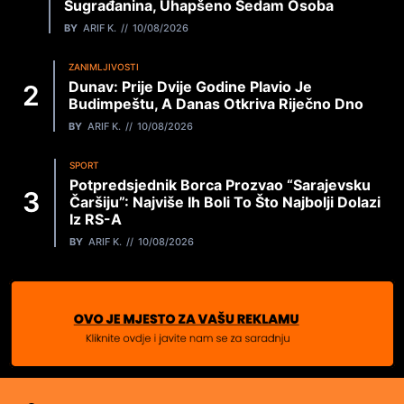
Sugrađanina, Uhapšeno Sedam Osoba
BY
ARIF K.
10/08/2026
ZANIMLJIVOSTI
Dunav: Prije Dvije Godine Plavio Je
Budimpeštu, A Danas Otkriva Riječno Dno
BY
ARIF K.
10/08/2026
SPORT
Potpredsjednik Borca Prozvao “sarajevsku
Čaršiju”: Najviše Ih Boli To Što Najbolji Dolazi
Iz RS-A
BY
ARIF K.
10/08/2026