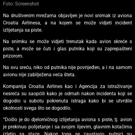
Foto: Screenshot
Na društvenim mrežama objavljen je novi snimak iz aviona
Croatia Airlinesa, a na kojem se može vidjeti incident
izlijetanja sa piste.
Na snimku se može vidjeti trenutak kada avion skreće s
piste, a može se čuti i glas putnika koji su zaprepašteni
prizorom.
Na svu sreću, niko od putnika nije povrijeđen, a i na samom
avionu nije zabilježena veća šteta.
Kompanija Croatia Airlines kao i Agencija za istraživanje
nesreća su saopćili kako je odmah nakon incidenta koji se
dogodio u subotu pokrenuta istraga kako bi se utvrdile
okolnosti svega što se dogodilo.
“Došlo je do djelomičnog izlijetanja aviona s piste, tj. avion
je prekinuo polijetanje i sa svojim lijevim, glavnim kotačima
izletio sa staze. Nakon toga se zaustavio, putnici su