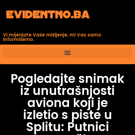
Vi mijenjate Vaše mišljenje, mi Vas samo
informišemo.
Pogledajte snimak
iz unutrašnjosti
aviona koji je
izletio s piste u
Splitu: Putnici