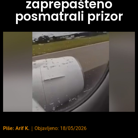
zaprepašteno
posmatrali prizor
Piše:
Arif K.
｜
Objavljeno:
18/05/2026