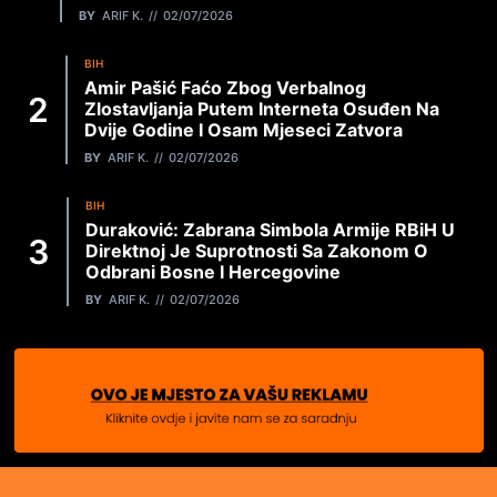
BY
ARIF K.
02/07/2026
BIH
Amir Pašić Faćo Zbog Verbalnog
Zlostavljanja Putem Interneta Osuđen Na
Dvije Godine I Osam Mjeseci Zatvora
BY
ARIF K.
02/07/2026
BIH
Duraković: Zabrana Simbola Armije RBiH U
Direktnoj Je Suprotnosti Sa Zakonom O
Odbrani Bosne I Hercegovine
BY
ARIF K.
02/07/2026