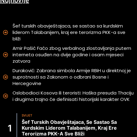
Najnovije
Šef turskih obavještajaca, se sastao sa kurdskim
liderom Talabanijem, kraj ere terorizma PKK-a sve
bliži
Amir Pašić Faćo zbog verbalnog zlostavljanja putem
interneta osuđen na dvije godine i osam mjeseci
zatvora
Duraković: Zabrana simbola Armije RBiH u direktnoj je
suprotnosti sa Zakonom o odbrani Bosne i
Hercegovine
Oslobodioci Kosova ili teroristi: Haška presuda Thaciju
i drugima trajno će definisati historijski karakter OVK
SVIJET
Šef Turskih Obavještajaca, Se Sastao Sa
Kurdskim Liderom Talabanijem, Kraj Ere
Terorizma PKK-A Sve Bliži