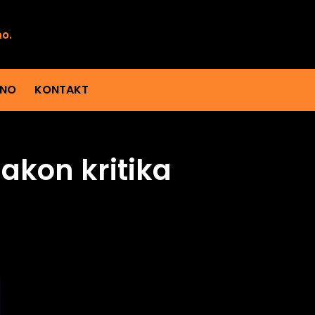
mo.
ENO
KONTAKT
akon kritika