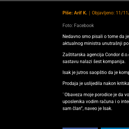
Piše:
Arif K.
｜
Objavljeno:
11/11
Foto: Facebook
Nedavno smo pisali o tome da je
aktualnog ministra unutrašnji po
Zaštitarska agencija Condor d.o.
sastavu nalazi šest kompanija.
Isak je jutros saopštio da je komp
Prodaja je uslijedila nakon kriti
¨Obaveza moje porodice je da vo
uposlenika vodim računa i o inte
sam član”, naveo je Isak.