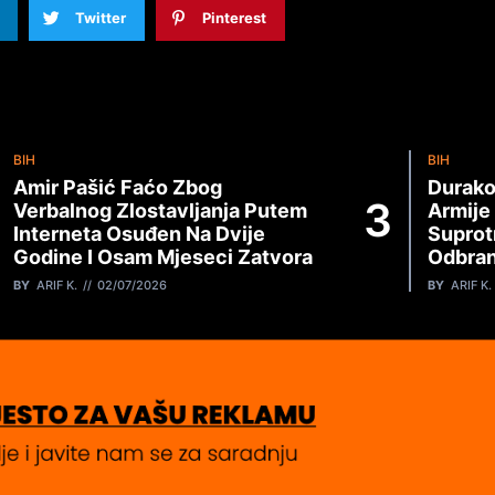
Twitter
Pinterest
BIH
BIH
Amir Pašić Faćo Zbog
Durako
Verbalnog Zlostavljanja Putem
Armije
Interneta Osuđen Na Dvije
Suprot
Godine I Osam Mjeseci Zatvora
Odbran
BY
ARIF K.
02/07/2026
BY
ARIF K.