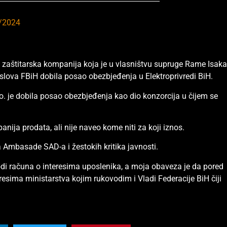
/2024
 zaštitarska kompanija koja je u vlasništvu supruge Rame Isak
slova FBiH dobila posao obezbjeđenja u Elektroprivredi BiH.
o. je dobila posao obezbjeđenja kao dio konzorcija u čijem se
anija prodata, ali nije naveo kome niti za koji iznos.
ka Ambasade SAD-a i žestokih kritika javnosti.
di računa o interesima uposlenika, a moja obaveza je da pored
resima ministarstva kojim rukovodim i Vladi Federacije BiH čiji