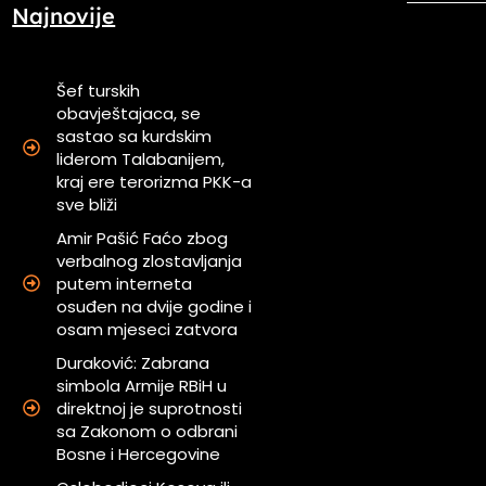
Najnovije
Šef turskih
obavještajaca, se
sastao sa kurdskim
a
liderom Talabanijem,
kraj ere terorizma PKK-a
sve bliži
Amir Pašić Faćo zbog
verbalnog zlostavljanja
putem interneta
osuđen na dvije godine i
osam mjeseci zatvora
Duraković: Zabrana
simbola Armije RBiH u
direktnoj je suprotnosti
sa Zakonom o odbrani
Bosne i Hercegovine