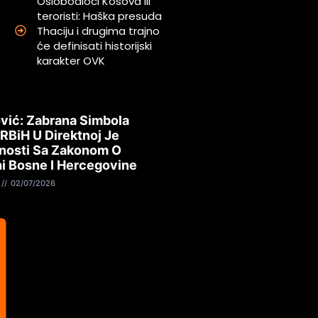
Oslobodioci Kosova ili
teroristi: Haška presuda
Thaciju i drugima trajno
će definisati historijski
karakter OVK
vić: Zabrana Simbola
 RBiH U Direktnoj Je
nosti Sa Zakonom O
i Bosne I Hercegovine
02/07/2026