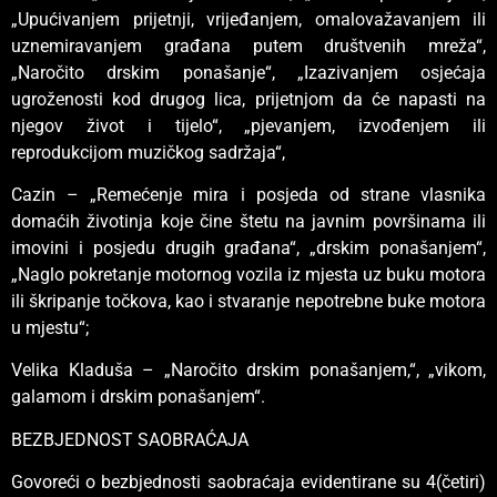
„Upućivanjem prijetnji, vrijeđanjem, omalovažavanjem ili
uznemiravanjem građana putem društvenih mreža“,
„Naročito drskim ponašanje“, „Izazivanjem osjećaja
ugroženosti kod drugog lica, prijetnjom da će napasti na
njegov život i tijelo“, „pjevanjem, izvođenjem ili
reprodukcijom muzičkog sadržaja“,
Cazin – „Remećenje mira i posjeda od strane vlasnika
domaćih životinja koje čine štetu na javnim površinama ili
imovini i posjedu drugih građana“, „drskim ponašanjem“,
„Naglo pokretanje motornog vozila iz mjesta uz buku motora
ili škripanje točkova, kao i stvaranje nepotrebne buke motora
u mjestu“;
Velika Kladuša – „Naročito drskim ponašanjem,“, „vikom,
galamom i drskim ponašanjem“.
BEZBJEDNOST SAOBRAĆAJA
Govoreći o bezbjednosti saobraćaja evidentirane su 4(četiri)