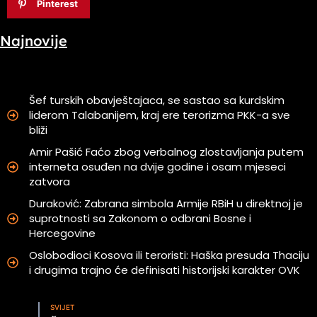
Pinterest
Najnovije
Šef turskih obavještajaca, se sastao sa kurdskim
liderom Talabanijem, kraj ere terorizma PKK-a sve
bliži
Amir Pašić Faćo zbog verbalnog zlostavljanja putem
interneta osuđen na dvije godine i osam mjeseci
zatvora
Duraković: Zabrana simbola Armije RBiH u direktnoj je
suprotnosti sa Zakonom o odbrani Bosne i
Hercegovine
Oslobodioci Kosova ili teroristi: Haška presuda Thaciju
i drugima trajno će definisati historijski karakter OVK
SVIJET