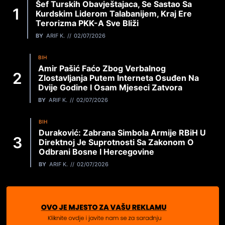
Šef Turskih Obavještajaca, Se Sastao Sa
Kurdskim Liderom Talabanijem, Kraj Ere
Terorizma PKK-A Sve Bliži
BY
ARIF K.
02/07/2026
BIH
Amir Pašić Faćo Zbog Verbalnog
Zlostavljanja Putem Interneta Osuđen Na
Dvije Godine I Osam Mjeseci Zatvora
BY
ARIF K.
02/07/2026
BIH
Duraković: Zabrana Simbola Armije RBiH U
Direktnoj Je Suprotnosti Sa Zakonom O
Odbrani Bosne I Hercegovine
BY
ARIF K.
02/07/2026