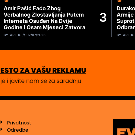
BIH
BIH
Amir Pašić Faćo Zbog
Durako
Verbalnog Zlostavljanja Putem
Armije
Interneta Osuđen Na Dvije
Suprot
Godine I Osam Mjeseci Zatvora
Odbran
BY
ARIF K.
02/07/2026
BY
ARIF K.
Privatnost
Odredbe