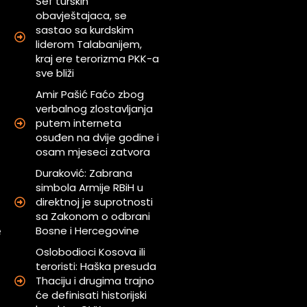
Šef turskih
obavještajaca, se
sastao sa kurdskim
liderom Talabanijem,
kraj ere terorizma PKK-a
sve bliži
Amir Pašić Faćo zbog
verbalnog zlostavljanja
putem interneta
osuđen na dvije godine i
osam mjeseci zatvora
Duraković: Zabrana
simbola Armije RBiH u
direktnoj je suprotnosti
h
sa Zakonom o odbrani
Bosne i Hercegovine
e
Oslobodioci Kosova ili
teroristi: Haška presuda
Thaciju i drugima trajno
će definisati historijski