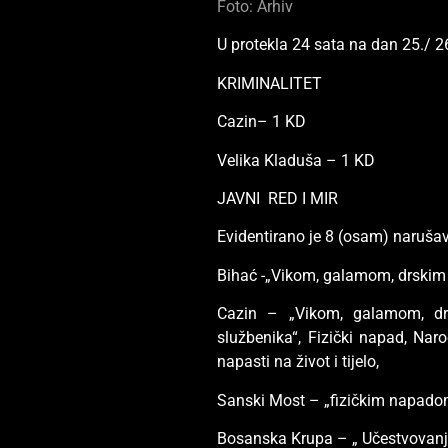
Foto: Arhiv
U protekla 24 sata na dan 25./ 2
KRIMINALITET
Cazin– 1 KD
Velika Kladuša – 1 KD
JAVNI RED I MIR
Evidentirano je 8 (osam) narušav
Bihać -„Vikom, galamom, drskim 
Cazin – „Vikom, galamom, dr
službenika“, Fizički napad, Nar
napasti na život i tijelo,
Sanski Most – „fizičkim napado
Bosanska Krupa – „ Učestvovanje