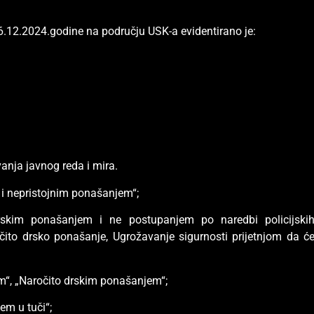
6.12.2024.godine na području USK-a evidentirano je:
anja javnog reda i mira.
i nepristojnim ponašanjem“;
skim ponašanjem i ne postupanjem po naredbi policijski
očito drsko ponašanje, Ugrožavanje sigurnosti prijetnjom da ć
m“, „Naročito drskim ponašanjem“;
m u tuči“;