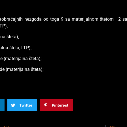
saobraćajnih nezgoda od toga 9 sa materijalnom štetom i 2 s
TTP).
na šteta);
lna šteta, LTP);
 (materijalna šteta);
 (materijalna šteta);
Twitter
Pinterest