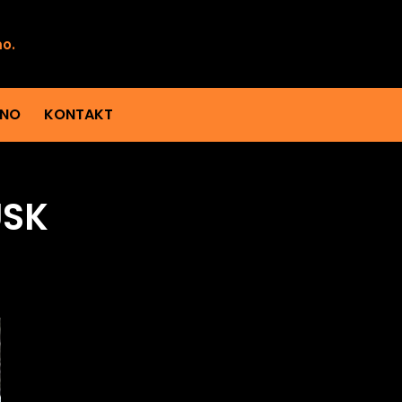
mo.
ENO
KONTAKT
USK