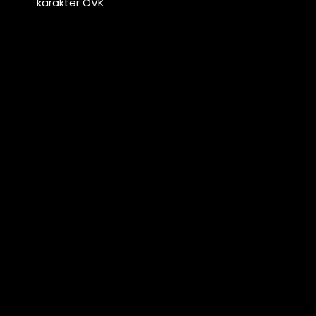
karakter OVK
a