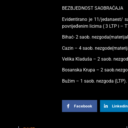
BEZBJEDNOST SAOBRAĆAJA
Evidentirano je 11/jedanaest/ 
povrijeđenim licima ( 3 LTP i – 
Bihać- 2 saob. nezgoda(materijal
Cazin – 4 saob. nezgode(materija
Velika Kladuša – 2 saob. nezgode
Bosanska Krupa – 2 saob.nezgode
Bužim – 1 saob. nezgoda (LTP).
Facebook
Linkedin