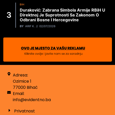
BIH
Duraković: Zabrana Simbola Armije RBiH U
Direktnoj Je Suprotnosti Sa Zakonom O
Odbrani Bosne I Hercegovine
BY
ARIF K.
02/07/2026
Adresa:
Ozimice 1
77000 Bihać
Email:
info@evidentno.ba
Privatnost