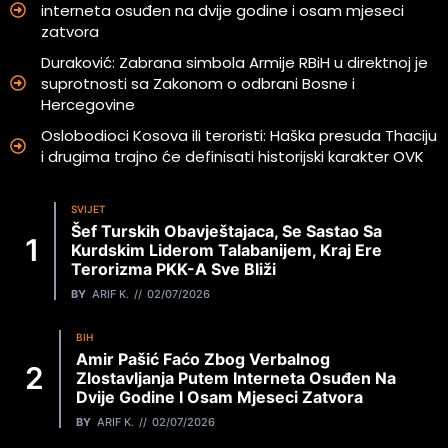
interneta osuđen na dvije godine i osam mjeseci
zatvora
Duraković: Zabrana simbola Armije RBiH u direktnoj je
suprotnosti sa Zakonom o odbrani Bosne i
Hercegovine
Oslobodioci Kosova ili teroristi: Haška presuda Thaciju
i drugima trajno će definisati historijski karakter OVK
SVIJET
Šef Turskih Obavještajaca, Se Sastao Sa
Kurdskim Liderom Talabanijem, Kraj Ere
Terorizma PKK-A Sve Bliži
BY
ARIF K.
02/07/2026
BIH
Amir Pašić Faćo Zbog Verbalnog
Zlostavljanja Putem Interneta Osuđen Na
Dvije Godine I Osam Mjeseci Zatvora
BY
ARIF K.
02/07/2026