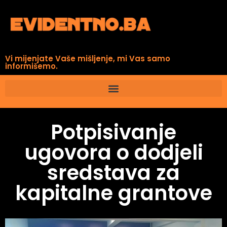
Vi mijenjate Vaše mišljenje, mi Vas samo
informišemo.
Potpisivanje
ugovora o dodjeli
sredstava za
kapitalne grantove