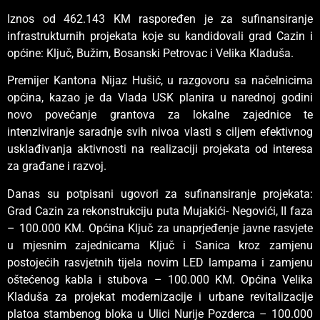
Iznos od 462.143 KM raspoređen je za sufinansiranje
infrastrukturnih projekata koje su kandidovali grad Cazin i
općine: Ključ, Bužim, Bosanski Petrovac i Velika Kladuša.
Premijer Kantona Nijaz Hušić, u razgovoru sa načelnicima
općina, kazao je da Vlada USK planira u narednoj godini
novo povećanje grantova za lokalne zajednice te
intenziviranje saradnje svih nivoa vlasti s ciljem efektivnog
usklađivanja aktivnosti na realizaciji projekata od interesa
za građane i razvoj.
Danas su potpisani ugovori za sufinansiranje projekata:
Grad Cazin za rekonstrukciju puta Mujakići- Negovići, II faza
– 100.000 KM. Općina Ključ za unaprjeđenje javne rasvjete
u mjesnim zajednicama Ključ i Sanica kroz zamjenu
postojećih rasvjetnih tijela novim LED lampama i zamjenu
oštećenog kabla i stubova – 100.000 KM. Općina Velika
Kladuša za projekat modernizacije i urbane revitalizacije
platoa stambenog bloka u Ulici Nurije Pozderca – 100.000