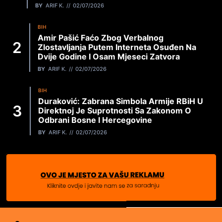
BY
ARIF K.
02/07/2026
BIH
Amir Pašić Faćo Zbog Verbalnog
Zlostavljanja Putem Interneta Osuđen Na
Dvije Godine I Osam Mjeseci Zatvora
BY
ARIF K.
02/07/2026
BIH
Duraković: Zabrana Simbola Armije RBiH U
Direktnoj Je Suprotnosti Sa Zakonom O
Odbrani Bosne I Hercegovine
BY
ARIF K.
02/07/2026