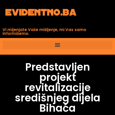
Vi mijenjate Vaše mišljenje, mi Vas samo
informišemo.
Predstavljen
projekt
revitalizacije
središnjeg dijela
Bihaća