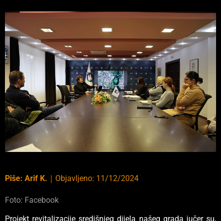
Piše:
Arif K.
｜
Objavljeno:
11/12/2024
Foto: Facebook
Projekt revitalizacije središnjeg dijela našeg grada jučer su,