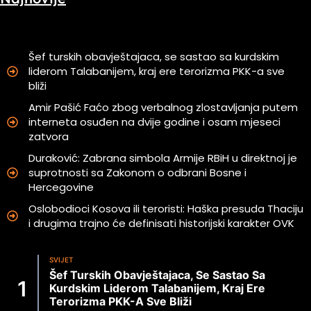
Šef turskih obavještajaca, se sastao sa kurdskim
liderom Talabanijem, kraj ere terorizma PKK-a sve
bliži
Amir Pašić Faćo zbog verbalnog zlostavljanja putem
interneta osuđen na dvije godine i osam mjeseci
zatvora
Duraković: Zabrana simbola Armije RBiH u direktnoj je
suprotnosti sa Zakonom o odbrani Bosne i
Hercegovine
Oslobodioci Kosova ili teroristi: Haška presuda Thaciju
i drugima trajno će definisati historijski karakter OVK
SVIJET
Šef Turskih Obavještajaca, Se Sastao Sa
Kurdskim Liderom Talabanijem, Kraj Ere
Terorizma PKK-A Sve Bliži