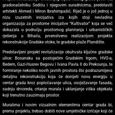
gradonačelniku Sediću i njegovim suradnicima, predstavili
arhitekti Ahmed i Miron Ibrahimpašić. Riječ je o još jednoj u
nizu izuzetnih inicijativa iza kojih stoji nevladina
organizacija za prostorne inicijative “Kultivator” koja se već
dokazala u području prostornog planiranja i urbanističkih
rješenja u Bihaću, prvenstveno realizacijom projekta
rekonstrukcije Gradske otoke, te gradske plaže Plandište.
Predstavljeni projekt revitalizacije obuhvata ključne gradske
ulice: Bosansku sa postojećim Gradskim trgom, HVO-a,
Bedem, Gazi-Husrev Begovu i Ivana Pavla II do Prekounja, te
formiranje nekoliko novih javnih prostora što podrazumijeva
detaljnu rekonstrukciju koja će donijeti novu energiju u
centar grada kroz popločavanje ulica, osvježavanje fasada,
sadnju drvoreda, crtanje murala i uklanjanje viška objekata
koji trenutno zauzimaju prostor.
Muralima i novim vizualnim elementima centar grada bi,
prema projektu, trebao dobiti nove umjetničke izričaje koji će