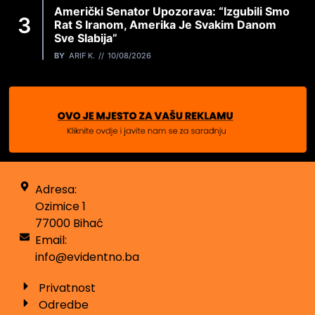
Američki Senator Upozorava: “Izgubili Smo
Rat S Iranom, Amerika Je Svakim Danom
Sve Slabija”
BY
ARIF K.
10/08/2026
Adresa:
Ozimice 1
77000 Bihać
Email:
info@evidentno.ba
Privatnost
Odredbe