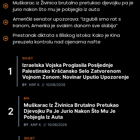
Muškarac iz Živinica brutalno pretukao djevojku pa je
jurio nakon što mu je pobjegla iz auta
Američki senator upozorava: “Izgubili smo rat s
Iranom, Amerika je svakim danom sve slabija”
Prestanak diktata s Bliskog istoka: Kako je Kina
preuzela kontrolu nad cijenama nafte
SVIJET
Izraelska Vojska Proglasila Posljednje
Palestinsko Kršćansko Selo Zatvorenom
Vojnom Zonom: Novinar Uputio Upozorenje
BY
ARIF K.
10/08/2026
BIH
Muškarac Iz Živinica Brutalno Pretukao
Djevojku Pa Je Jurio Nakon Što Mu Je
Pobjegla Iz Auta
BY
ARIF K.
10/08/2026
SVIJET