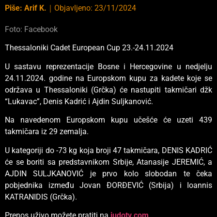
Piše:
Arif K.
｜
Objavljeno:
23/11/2024
Foto: Facebook
Thessaloniki Cadet European Cup 23.-24.11.2024
U sastavu reprezentacije Bosne i Hercegovine u nedjelju
24.11.2024. godine na Europskom kupu za kadete koje se
održava u Thessaloniki (Grčka) će nastupiti takmičari džk
“Lukavac”, Denis Kadrić i Ajdin Suljkanović.
Na navedenom Europskom kupu učešće će uzeti 439
takmičara iz 29 zemalja.
U kategoriji do -73 kg koja broji 47 takmičara, DENIS KADRIĆ
će se boriti sa predstavnikom Srbije, Atanasije JEREMIĆ, a
AJDIN SULJKANOVIĆ je prvo kolo slobodan te čeka
pobjednika između Jovan ĐORĐEVIĆ (Srbija) i Ioannis
KATRANIDIS (Grčka).
Prenos uživo možete pratiti na
judotv.com