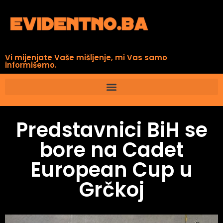
Vi mijenjate Vaše mišljenje, mi Vas samo
informišemo.
Predstavnici BiH se
bore na Cadet
European Cup u
Grčkoj