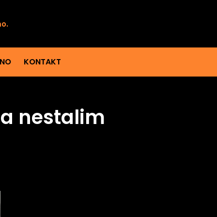
mo.
ENO
KONTAKT
za nestalim