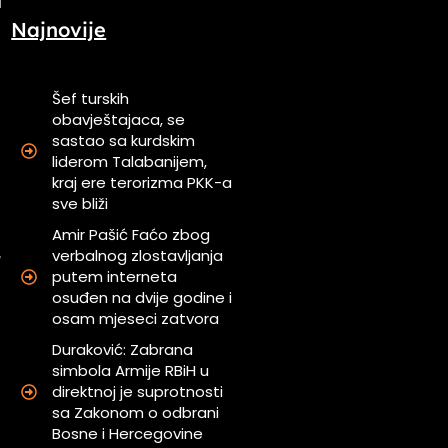
Najnovije
Šef turskih
obavještajaca, se
sastao sa kurdskim
i
liderom Talabanijem,
a
kraj ere terorizma PKK-a
a
sve bliži
Amir Pašić Faćo zbog
,
verbalnog zlostavljanja
putem interneta
a
osuđen na dvije godine i
osam mjeseci zatvora
Duraković: Zabrana
simbola Armije RBiH u
i
direktnoj je suprotnosti
sa Zakonom o odbrani
Bosne i Hercegovine
a