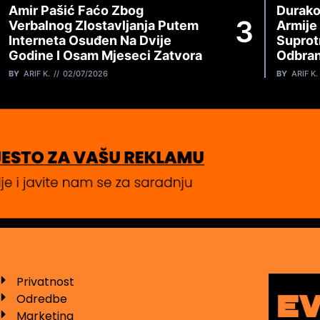
Amir Pašić Faćo Zbog
Durako
Verbalnog Zlostavljanja Putem
Armije
Interneta Osuđen Na Dvije
Suprot
Godine I Osam Mjeseci Zatvora
Odbran
BY
ARIF K.
02/07/2026
BY
ARIF K.
Privatnost
Odredbe
Marketing