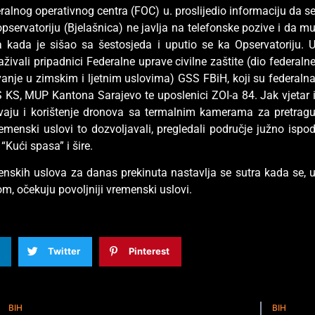
alnog operativnog centra (FOC) u. proslijedio informaciju da s
opservatoriju (Bjelašnica) ne javlja na telefonske pozive i da m
kada je sišao sa šestosjeda i uputio se ka Opservatoriju. 
živali pripadnici Federalne uprave civilne zaštite (dio federaln
vanje u zimskim i ljetnim uslovima) GSS FBiH, koji su federaln
S KS, MUP Kantona Sarajevo te uposlenici ZOI-a 84. Jak vjetar 
vaju i korištenje dronova sa termalnim kamerama za pretrag
remenski uslovi to dozvoljavali, pregledali područje južno ispo
“Kući spasa” i šire.
enskih uslova za danas prekinuta nastavlja se sutra kada se, 
 očekuju povoljniji vremenski uslovi.
Twitter
Pinterest
BIH
BIH