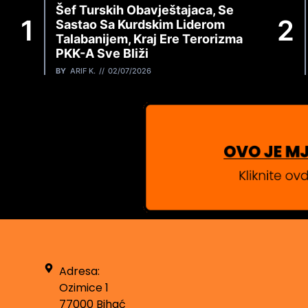
Šef Turskih Obavještajaca, Se
Sastao Sa Kurdskim Liderom
Talabanijem, Kraj Ere Terorizma
PKK-A Sve Bliži
BY
ARIF K.
02/07/2026
Adresa:
Ozimice 1
77000 Bihać