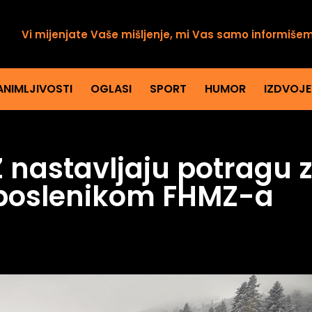
Vi mijenjate Vaše mišljenje, mi Vas samo informiše
ANIMLJIVOSTI
OGLASI
SPORT
HUMOR
IZDVOJ
 nastavljaju potragu 
poslenikom FHMZ-a