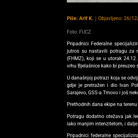
Piše:
Arif K.
｜
Objavljeno:
26/12
Foto: FUCZ
Pripadnici Federalne specijaliz
jutros su nastavili potragu z
(FHMZ), koji se u utorak 24.12
vrhu Bjelašnice kako bi preuzeo
U današnjoj potrazi koja se odvi
gdje je pretražen i dio Ivan P
Sarajevo, GSS-a Trnovo i još nek
Prethodnih dana ekipe na terenu p
Potragu dodatno otežava jak lede
iako manjim intenzitetom, i dalj
Pripadnici federalne specijalizi