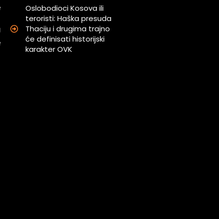
e
Oslobodioci Kosova ili
teroristi: Haška presuda
u
Thaciju i drugima trajno
U
će definisati historijski
e
karakter OVK
a
i
u
d
u