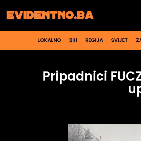
LOKALNO
BIH
REGIJA
SVIJET
Z
Pripadnici FUCZ
u