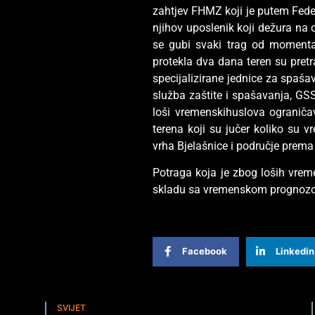
zahtjev FHMZ koji je putem Feder
njihov uposlenik koji dežura na 
se gubi svaki trag od momenta 
protekla dva dana teren su pretra
specijalizirane jednice za spaša
služba zaštite i spašavanja, GS
loši vremenskihuslova ograniča
terena koji su jučer koliko su v
vrha Bjelašnice i područje prema 
Potraga koja je zbog loših vrem
skladu sa vremenskom prognozom,
Facebook
Linkedin
SVIJET