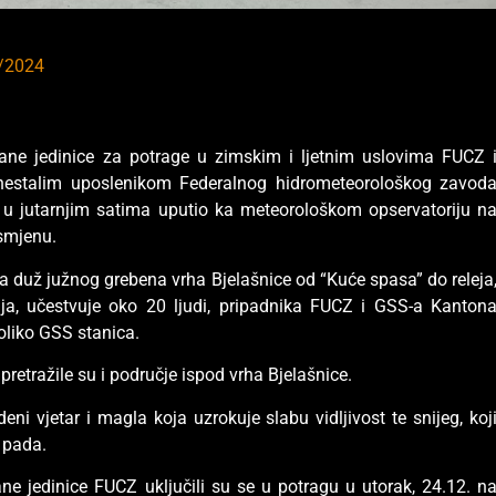
/2024
irane jedinice za potrage u zimskim i ljetnim uslovima FUCZ 
a nestalim uposlenikom Federalnog hidrometeorološkog zavod
. u jutarnjim satima uputio ka meteorološkom opservatoriju n
 smjenu.
ja duž južnog grebena vrha Bjelašnice od “Kuće spasa” do releja
olja, učestvuje oko 20 ljudi, pripadnika FUCZ i GSS-a Kanton
oliko GSS stanica.
retražile su i područje ispod vrha Bjelašnice.
ni vjetar i magla koja uzrokuje slabu vidljivost te snijeg, koj
e pada.
rane jedinice FUCZ uključili su se u potragu u utorak, 24.12. n