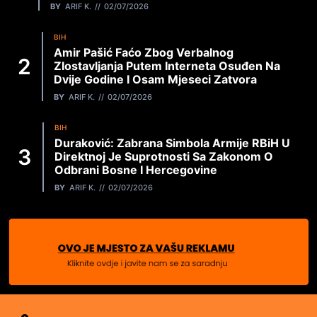
BY
ARIF K.
02/07/2026
BIH
Amir Pašić Faćo Zbog Verbalnog
Zlostavljanja Putem Interneta Osuđen Na
Dvije Godine I Osam Mjeseci Zatvora
BY
ARIF K.
02/07/2026
BIH
Duraković: Zabrana Simbola Armije RBiH U
Direktnoj Je Suprotnosti Sa Zakonom O
Odbrani Bosne I Hercegovine
BY
ARIF K.
02/07/2026