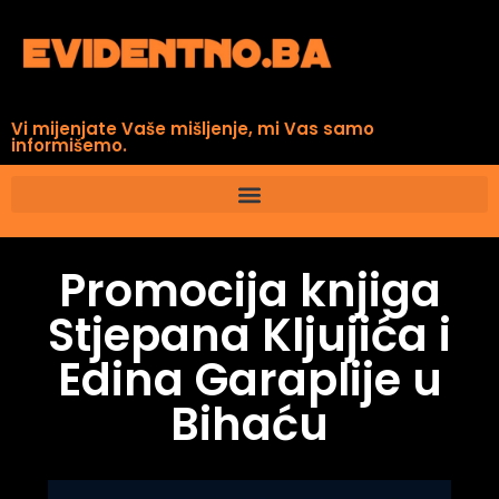
Vi mijenjate Vaše mišljenje, mi Vas samo
informišemo.
Promocija knjiga
Stjepana Kljujića i
Edina Garaplije u
Bihaću