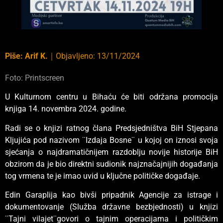
Piše:
Arif K.
｜
Objavljeno:
13/11/2024
Foto: Printscreen
U Kulturnom centru u Bihaću će biti održana promocija
knjiga 14. novembra 2024. godine.
Radi se o knjizi ratnog člana Predsjedništva BiH Stjepana
Kljujića pod nazivom ¨Izdaja Bosne¨ u kojoj on iznosi svoja
sjećanja o najdramatičnijem razdoblju novije historije BiH
obzirom da je bio direktni sudionik najznačajnijih događanja
tog vrmena te je imao uvid u ključne političke događaje.
Edin Garaplija kao bivši pripadnik Agencije za istrage i
dokumentovanje (Služba državne bezbjednosti) u knjizi
¨Tajni vilajet¨govori o tajnim operacijama i političkim