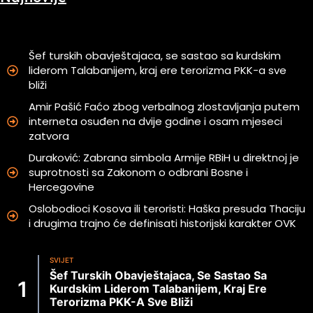
Šef turskih obavještajaca, se sastao sa kurdskim
liderom Talabanijem, kraj ere terorizma PKK-a sve
bliži
Amir Pašić Faćo zbog verbalnog zlostavljanja putem
interneta osuđen na dvije godine i osam mjeseci
zatvora
Duraković: Zabrana simbola Armije RBiH u direktnoj je
suprotnosti sa Zakonom o odbrani Bosne i
Hercegovine
Oslobodioci Kosova ili teroristi: Haška presuda Thaciju
i drugima trajno će definisati historijski karakter OVK
SVIJET
Šef Turskih Obavještajaca, Se Sastao Sa
Kurdskim Liderom Talabanijem, Kraj Ere
Terorizma PKK-A Sve Bliži