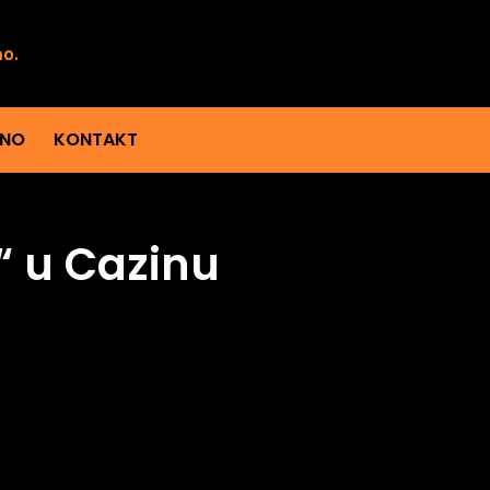
mo.
ENO
KONTAKT
“ u Cazinu