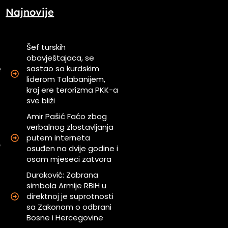
Najnovije
Šef turskih
obavještajaca, se
sastao sa kurdskim
e
liderom Talabanijem,
kraj ere terorizma PKK-a
sve bliži
.
i
Amir Pašić Faćo zbog
verbalnog zlostavljanja
putem interneta
o
osuđen na dvije godine i
osam mjeseci zatvora
Duraković: Zabrana
simbola Armije RBiH u
direktnoj je suprotnosti
sa Zakonom o odbrani
Bosne i Hercegovine