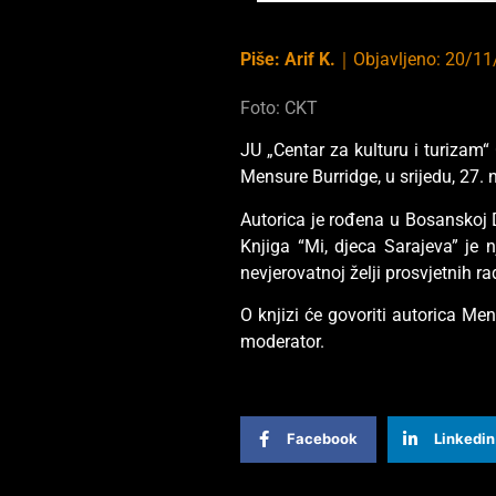
Piše:
Arif K.
｜
Objavljeno:
20/11
Foto: CKT
JU „Centar za kulturu i turizam“
Mensure Burridge, u srijedu, 27
Autorica je rođena u Bosanskoj D
Knjiga “Mi, djeca Sarajeva” je 
nevjerovatnoj želji prosvjetnih 
O knjizi će govoriti autorica M
moderator.
Facebook
Linkedin