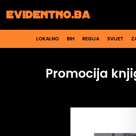
LOKALNO
BIH
REGIJA
SVIJET
Z
Promocija knji