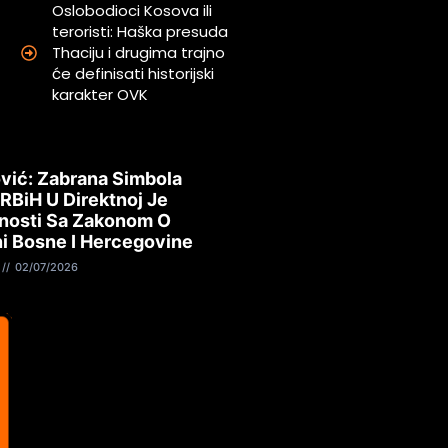
Oslobodioci Kosova ili
teroristi: Haška presuda
Thaciju i drugima trajno
će definisati historijski
karakter OVK
vić: Zabrana Simbola
 RBiH U Direktnoj Je
nosti Sa Zakonom O
i Bosne I Hercegovine
02/07/2026