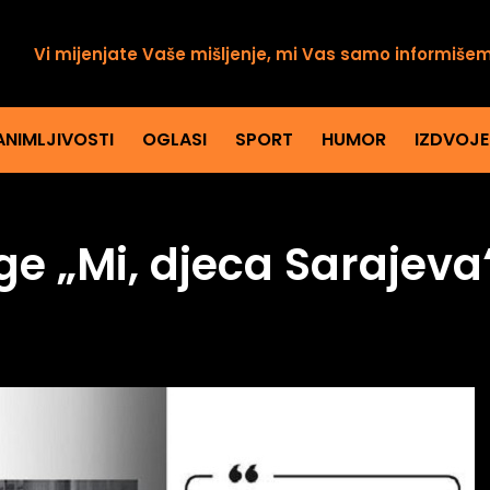
Vi mijenjate Vaše mišljenje, mi Vas samo informiše
ANIMLJIVOSTI
OGLASI
SPORT
HUMOR
IZDVOJ
ge „Mi, djeca Sarajeva