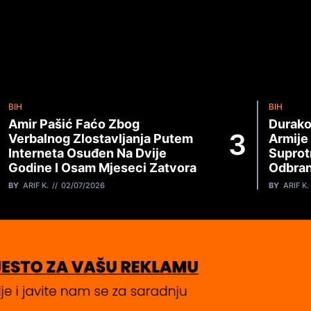
BIH
BIH
Amir Pašić Faćo Zbog
Durako
Verbalnog Zlostavljanja Putem
Armije
Interneta Osuđen Na Dvije
Suprot
Godine I Osam Mjeseci Zatvora
Odbran
BY
ARIF K.
02/07/2026
BY
ARIF K.