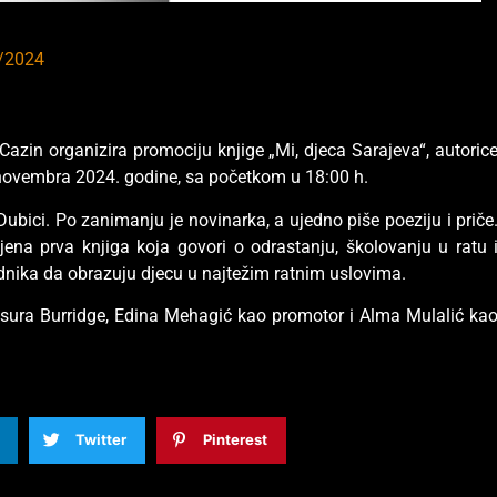
/2024
 Cazin organizira promociju knjige „Mi, djeca Sarajeva“, autoric
. novembra 2024. godine, sa početkom u 18:00 h.
ubici. Po zanimanju je novinarka, a ujedno piše poeziju i priče
njena prva knjiga koja govori o odrastanju, školovanju u ratu 
radnika da obrazuju djecu u najtežim ratnim uslovima.
ensura Burridge, Edina Mehagić kao promotor i Alma Mulalić ka
Twitter
Pinterest