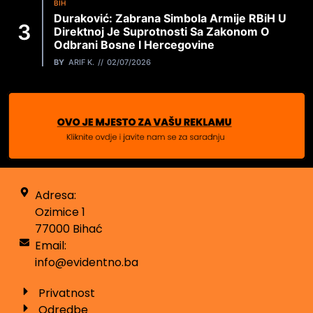
BIH
Duraković: Zabrana Simbola Armije RBiH U
Direktnoj Je Suprotnosti Sa Zakonom O
Odbrani Bosne I Hercegovine
BY
ARIF K.
02/07/2026
Adresa:
Ozimice 1
77000 Bihać
Email:
info@evidentno.ba
Privatnost
Odredbe