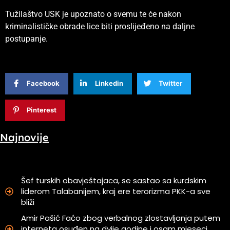
Tužilaštvo USK je upoznato o svemu te će nakon
kriminalističke obrade lice biti proslijeđeno na daljne
postupanje.
Facebook
Linkedin
Twitter
Pinterest
Najnovije
Šef turskih obavještajaca, se sastao sa kurdskim
liderom Talabanijem, kraj ere terorizma PKK-a sve
bliži
Amir Pašić Faćo zbog verbalnog zlostavljanja putem
interneta osuđen na dvije godine i osam mjeseci