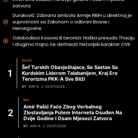
zatvora
Duraković: Zabrana simbola Armije RBiH u direktnoj je
suprotnosti sa Zakonom o odbrani Bosne i
Hercegovine
Oslobodioci Kosova ili teroristi: Haška presuda Thaciju
i drugima trajno će definisati historijski karakter OVK
SVIJET
Šef Turskih Obavještajaca, Se Sastao Sa
Kurdskim Liderom Talabanijem, Kraj Ere
Terorizma PKK-A Sve Bliži
BY
ARIF K.
02/07/2026
BIH
Amir Pašić Faćo Zbog Verbalnog
Zlostavljanja Putem Interneta Osuđen Na
Dvije Godine I Osam Mjeseci Zatvora
BY
ARIF K.
02/07/2026