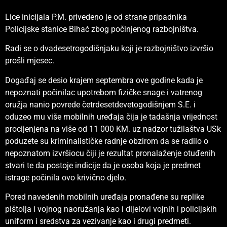
Lice inicijala P.M. privedeno je od strane pripadnika
Policijske stanice Bihać zbog počinjenog razbojništva.
Radi se o dvadesetrogodišnjaku koji je razbojništvo izvršio
prošli mjesec.
Događaj se desio krajem septembra ove godine kada je
nepoznati počinilac upotrebom fizičke snage i vatrenog
oružja nanio povrede četrdesetdevetogodišnjem S.E. i
oduzeo mu više mobilnih uređaja čija je tadašnja vrijednost
procijenjena na više od 11 000 KM. uz nadzor tužilaštva USk
poduzete su kriminalističke radnje obzirom da se radilo o
nepoznatom izvršiocu čiji je rezultat pronalaženje otuđenih
stvari te da postoje indicije da je osoba koja je predmet
istrage počinila ovo krivično djelo.
Pored navedenih mobilnih uređaja pronađene su replike
pištolja i vojnog naoružanja kao i dijelovi vojnih i policijskih
uniform i sredstva za vezivanje kao i drugi predmeti.