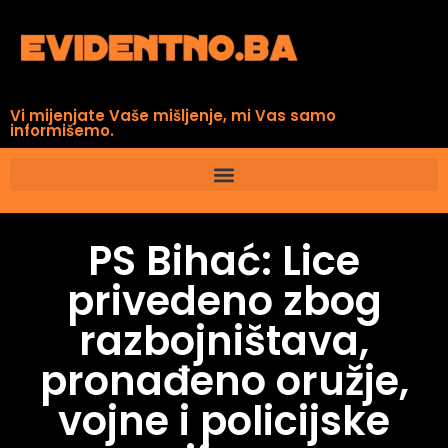
Vi mijenjate Vaše mišljenje, mi Vas samo
informišemo.
PS Bihać: Lice
privedeno zbog
razbojništava,
pronađeno oružje,
vojne i policijske