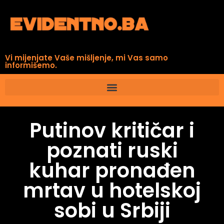
Vi mijenjate Vaše mišljenje, mi Vas samo
informišemo.
Putinov kritičar i
poznati ruski
kuhar pronađen
mrtav u hotelskoj
sobi u Srbiji