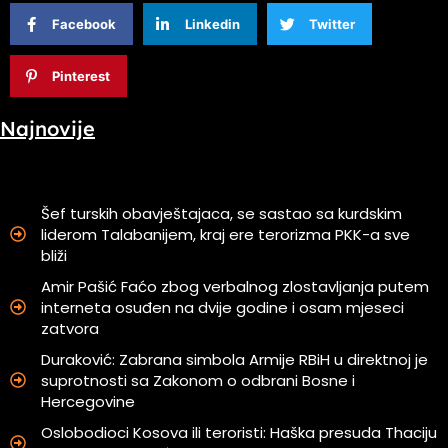
Facebook
Linkedin
Twitter
Pinterest
Najnovije
Šef turskih obavještajaca, se sastao sa kurdskim
liderom Talabanijem, kraj ere terorizma PKK-a sve
bliži
Amir Pašić Faćo zbog verbalnog zlostavljanja putem
interneta osuđen na dvije godine i osam mjeseci
zatvora
Duraković: Zabrana simbola Armije RBiH u direktnoj je
suprotnosti sa Zakonom o odbrani Bosne i
Hercegovine
Oslobodioci Kosova ili teroristi: Haška presuda Thaciju