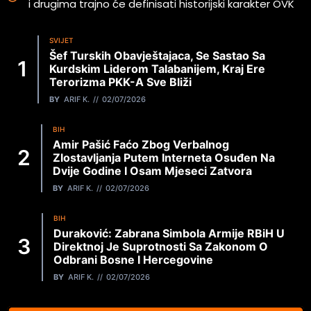
i drugima trajno će definisati historijski karakter OVK
SVIJET
Šef Turskih Obavještajaca, Se Sastao Sa
Kurdskim Liderom Talabanijem, Kraj Ere
Terorizma PKK-A Sve Bliži
BY
ARIF K.
02/07/2026
BIH
Amir Pašić Faćo Zbog Verbalnog
Zlostavljanja Putem Interneta Osuđen Na
Dvije Godine I Osam Mjeseci Zatvora
BY
ARIF K.
02/07/2026
BIH
Duraković: Zabrana Simbola Armije RBiH U
Direktnoj Je Suprotnosti Sa Zakonom O
Odbrani Bosne I Hercegovine
BY
ARIF K.
02/07/2026