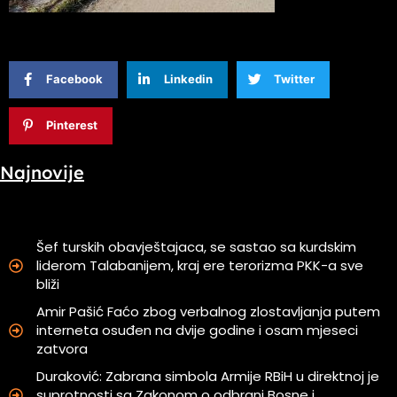
Facebook
Linkedin
Twitter
Pinterest
Najnovije
Šef turskih obavještajaca, se sastao sa kurdskim
liderom Talabanijem, kraj ere terorizma PKK-a sve
bliži
Amir Pašić Faćo zbog verbalnog zlostavljanja putem
interneta osuđen na dvije godine i osam mjeseci
zatvora
Duraković: Zabrana simbola Armije RBiH u direktnoj je
suprotnosti sa Zakonom o odbrani Bosne i