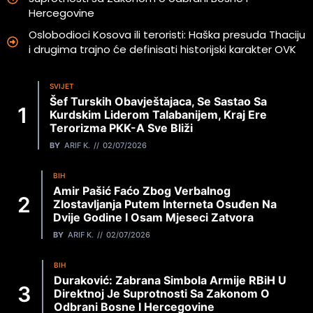
Hercegovine
Oslobodioci Kosova ili teroristi: Haška presuda Thaciju
i drugima trajno će definisati historijski karakter OVK
SVIJET
Šef Turskih Obavještajaca, Se Sastao Sa
Kurdskim Liderom Talabanijem, Kraj Ere
Terorizma PKK-A Sve Bliži
BY
ARIF K.
02/07/2026
BIH
Amir Pašić Faćo Zbog Verbalnog
Zlostavljanja Putem Interneta Osuđen Na
Dvije Godine I Osam Mjeseci Zatvora
BY
ARIF K.
02/07/2026
BIH
Duraković: Zabrana Simbola Armije RBiH U
Direktnoj Je Suprotnosti Sa Zakonom O
Odbrani Bosne I Hercegovine