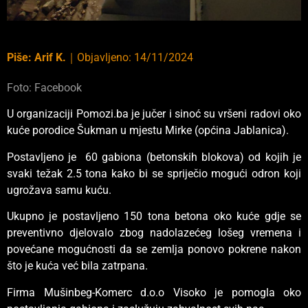
Piše:
Arif K.
｜
Objavljeno:
14/11/2024
Foto: Facebook
U organizaciji Pomozi.ba je jučer i sinoć su vršeni radovi oko
kuće porodice Šukman u mjestu Mirke (općina Jablanica).
Postavljeno je 60 gabiona (betonskih blokova) od kojih je
svaki težak 2.5 tona kako bi se spriječio mogući odron koji
ugrožava samu kuću.
Ukupno je postavljeno 150 tona betona oko kuće gdje se
preventivno djelovalo zbog nadolazećeg lošeg vremena i
povećane mogućnosti da se zemlja ponovo pokrene nakon
što je kuća već bila zatrpana.
Firma Mušinbeg-Komerc d.o.o Visoko je pomogla oko