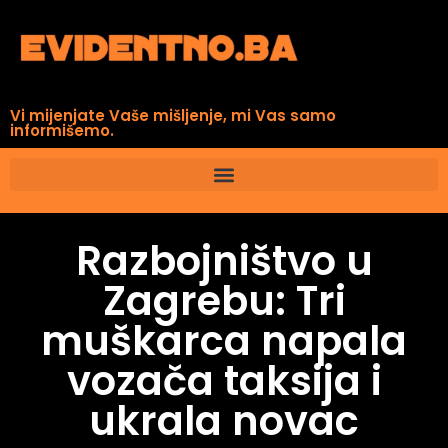
Vi mijenjate Vaše mišljenje, mi Vas samo
informišemo.
Razbojništvo u
Zagrebu: Tri
muškarca napala
vozača taksija i
ukrala novac