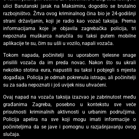
ulici Barutanski jarak na Maksimiru, dogodilo se brutalno
razbojništvo. Žrtva ovog kriminalnog čina bio je 24-godišnji
strani državljanin, koji je radio kao vozač taksija. Prema
informacijama koje je objavila zagrebačka policija, tri
nepoznata muškarca naručila su taksi putem mobilne
aplikacije te su, čim su ušli u vozilo, napali vozača.
Tokom napada, počinitelji su uporabom tjelesne snage
prisilili vozača da im preda novac. Nakon što su ukrali
nekoliko stotina eura, napustili su taksi i pobjegli s mjesta
događaja. Policija je odmah pokrenula istragu, ali počinitelji
su za sada nepoznati i još uvijek nisu uhvaćeni.
Ovaj napad na vozača taksija izazvao je zabrinutost među
građanima Zagreba, posebno u kontekstu sve veće
prisutnosti kriminalnih aktivnosti u urbanim područjima.
Policija apelira na sve koji mogu imati informacije o
počiniteljima da se jave i pomognu u razjašnjavanju ovog
slučaja.