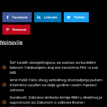
Facebook
Linkedin
Twitter
Pinterest
Najnovije
Šef turskih obavještajaca, se sastao sa kurdskim
liderom Talabanijem, kraj ere terorizma PKK-a sve
bliži
Amir Pašić Faćo zbog verbalnog zlostavljanja putem
interneta osuđen na dvije godine i osam mjeseci
zatvora
Duraković: Zabrana simbola Armije RBiH u direktnoj je
suprotnosti sa Zakonom o odbrani Bosne i