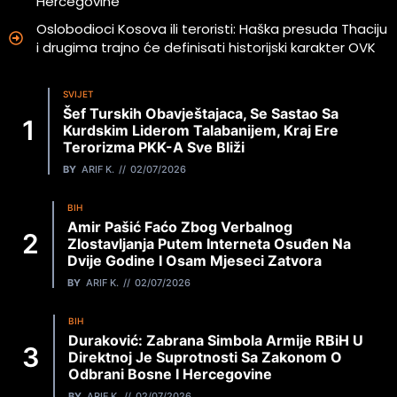
Hercegovine
Oslobodioci Kosova ili teroristi: Haška presuda Thaciju
i drugima trajno će definisati historijski karakter OVK
SVIJET
Šef Turskih Obavještajaca, Se Sastao Sa
Kurdskim Liderom Talabanijem, Kraj Ere
Terorizma PKK-A Sve Bliži
BY
ARIF K.
02/07/2026
BIH
Amir Pašić Faćo Zbog Verbalnog
Zlostavljanja Putem Interneta Osuđen Na
Dvije Godine I Osam Mjeseci Zatvora
BY
ARIF K.
02/07/2026
BIH
Duraković: Zabrana Simbola Armije RBiH U
Direktnoj Je Suprotnosti Sa Zakonom O
Odbrani Bosne I Hercegovine
BY
ARIF K.
02/07/2026