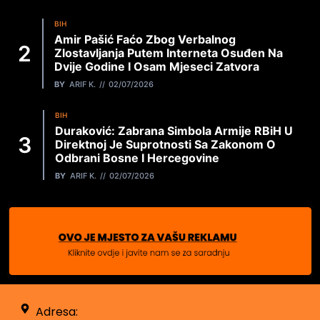
BIH
Amir Pašić Faćo Zbog Verbalnog
Zlostavljanja Putem Interneta Osuđen Na
Dvije Godine I Osam Mjeseci Zatvora
BY
ARIF K.
02/07/2026
BIH
Duraković: Zabrana Simbola Armije RBiH U
Direktnoj Je Suprotnosti Sa Zakonom O
Odbrani Bosne I Hercegovine
BY
ARIF K.
02/07/2026
Adresa: