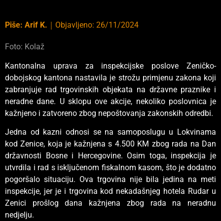
Piše:
Arif K.
｜
Objavljeno:
26/11/2024
Foto: Kolaž
Kantonalna uprava za inspekcijske poslove Zeničko-
dobojskog kantona nastavila je strožu primjenu zakona koji
zabranjuje rad trgovinskih objekata na državne praznike i
neradne dane. U sklopu ove akcije, nekoliko poslovnica je
kažnjeno i zatvoreno zbog nepoštovanja zakonskih odredbi.
Jedna od kazni odnosi se na samoposlugu u Lokvinama
kod Zenice, koja je kažnjena s 4.500 KM zbog rada na Dan
državnosti Bosne i Hercegovine. Osim toga, inspekcija je
utvrdila i rad s isključenom fiskalnom kasom, što je dodatno
pogoršalo situaciju. Ova trgovina nije bila jedina na meti
inspekcije, jer je i trgovina kod nekadašnjeg hotela Rudar u
Zenici prošlog dana kažnjena zbog rada na neradnu
nedjelju.