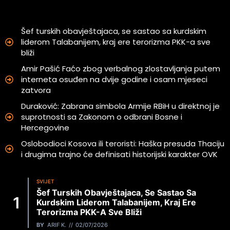
Šef turskih obavještajaca, se sastao sa kurdskim
liderom Talabanijem, kraj ere terorizma PKK-a sve
bliži
Amir Pašić Faćo zbog verbalnog zlostavljanja putem
interneta osuđen na dvije godine i osam mjeseci
zatvora
Duraković: Zabrana simbola Armije RBiH u direktnoj je
suprotnosti sa Zakonom o odbrani Bosne i
Hercegovine
Oslobodioci Kosova ili teroristi: Haška presuda Thaciju
i drugima trajno će definisati historijski karakter OVK
SVIJET
Šef Turskih Obavještajaca, Se Sastao Sa
Kurdskim Liderom Talabanijem, Kraj Ere
Terorizma PKK-A Sve Bliži
BY
ARIF K.
02/07/2026