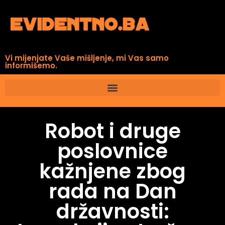
Vi mijenjate Vaše mišljenje, mi Vas samo
informišemo.
Robot i druge
poslovnice
kažnjene zbog
rada na Dan
državnosti: