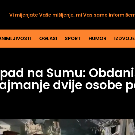
Vi mijenjate Vaše mišljenje, mi Vas samo informiše
ANIMLJIVOSTI
OGLASI
SPORT
HUMOR
IZDVOJ
apad na Sumu: Obdaniš
ajmanje dvije osobe p