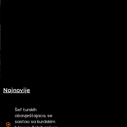
Najnovije
Šef turskih
obavještajaca, se
sastao sa kurdskim
a