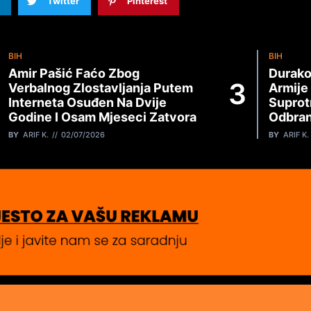
Twitter
Pinterest
BIH
BIH
Amir Pašić Faćo Zbog
Durako
Verbalnog Zlostavljanja Putem
Armije
Interneta Osuđen Na Dvije
Suprot
Godine I Osam Mjeseci Zatvora
Odbran
BY
ARIF K.
02/07/2026
BY
ARIF K.