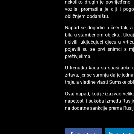
nekoliko drugih je povrijeđeno.
vozila, promašila je cilj i po
obližnjem obdaništu.
Napad se dogodio u četvrtak, a
bila u stambenom objektu. Ukraj
i civili, uključujući djecu u v
pojavili su se prvi snimci s mj
preživjelima.
U trenutku kada su spasilačke ek
žrtava, jer se sumnja da je jedn
traje, a vladine vlasti Sumske obla
Ovaj napad, koji je izazvao velik
napetosti i sukoba između Rusije
na dodatne sankcije prema Rusiji