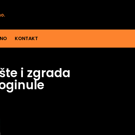
mo.
ENO
KONTAKT
te i zgrada
oginule