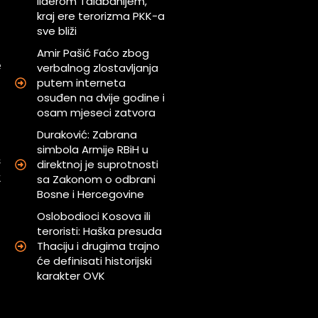
liderom Talabanijem,
u
kraj ere terorizma PKK-a
u
sve bliži
Amir Pašić Faćo zbog
e
verbalnog zlostavljanja
putem interneta
i
osuđen na dvije godine i
a
osam mjeseci zatvora
a
Duraković: Zabrana
simbola Armije RBiH u
š
direktnoj je suprotnosti
k
sa Zakonom o odbrani
Bosne i Hercegovine
Oslobodioci Kosova ili
h
teroristi: Haška presuda
u
Thaciju i drugima trajno
će definisati historijski
karakter OVK