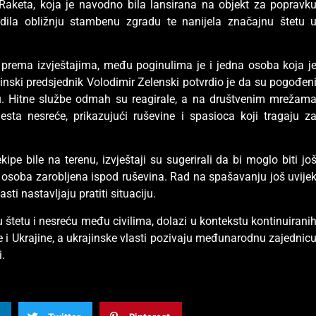
 Raketa, koja je navodno bila lansirana na objekt za popravk
godila obližnju stambenu zgradu te nanijela značajnu štetu 
 prema izvještajima, među poginulima je i jedna osoba koja j
inski predsjednik Volodimir Zelenski potvrdio je da su pogođen
rtiću. Hitne službe odmah su reagirale, a na društvenim mrežam
esta nesreće, prikazujući ruševine i spasioca koji tragaju z
ipe bile na terenu, izvještaji su sugerirali da bi moglo biti jo
a osoba zarobljena ispod ruševina. Rad na spašavanju još uvije
sti nastavljaju pratiti situaciju.
u štetu i nesreću među civilima, dolazi u kontekstu kontinuirani
 i Ukrajine, a ukrajinske vlasti pozivaju međunarodnu zajednic
.