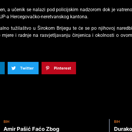
eđen, a učenik se nalazi pod policijskim nadzorom dok je vatren
 MUP-a Hercegovačko-neretvanskog kantona.
lno tužilaštvo u Širokom Brijegu te će se po njihovoj naredb
mjere i radnje na rasvjetljavanju činjenica i okolnosti o ovo
Twitter
Pinterest
BIH
BIH
Amir Pašić Faćo Zbog
Durako