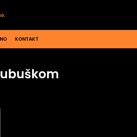
mo.
ENO
KONTAKT
 Ljubuškom