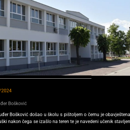
/2024
uđer Bošković
uđer Bošković došao u školu s pištoljem o čemu je obavješten
uški nakon čega se izašlo na teren te je navedeni učenik stavlje