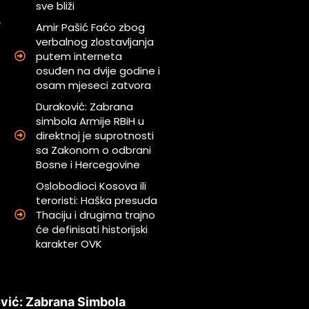
sve bliži
o
Amir Pašić Faćo zbog
verbalnog zlostavljanja
putem interneta
i
osuđen na dvije godine i
m
osam mjeseci zatvora
Duraković: Zabrana
simbola Armije RBiH u
direktnoj je suprotnosti
sa Zakonom o odbrani
Bosne i Hercegovine
Oslobodioci Kosova ili
teroristi: Haška presuda
Thaciju i drugima trajno
će definisati historijski
karakter OVK
vić: Zabrana Simbola