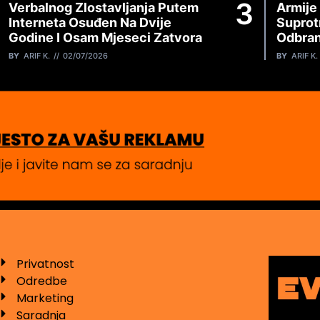
Verbalnog Zlostavljanja Putem
Armije
Interneta Osuđen Na Dvije
Suprot
Godine I Osam Mjeseci Zatvora
Odbran
BY
ARIF K.
02/07/2026
BY
ARIF K.
Privatnost
Odredbe
Marketing
Saradnja