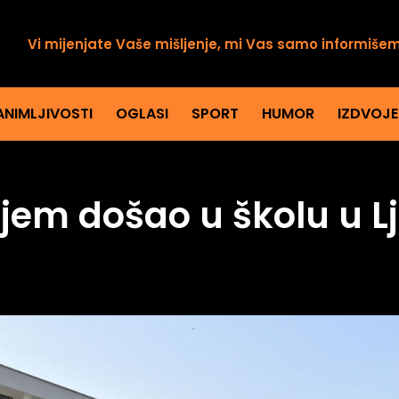
Vi mijenjate Vaše mišljenje, mi Vas samo informiše
ANIMLJIVOSTI
OGLASI
SPORT
HUMOR
IZDVOJ
oljem došao u školu u