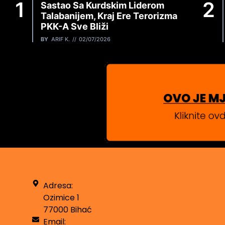
Sastao Sa Kurdskim Liderom
Talabanijem, Kraj Ere Terorizma
PKK-A Sve Bliži
BY
ARIF K.
02/07/2026
Adresa:
Ozimice 1
77000 Bihać
Email: