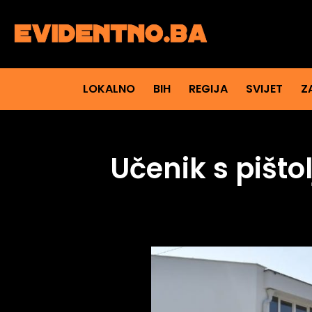
LOKALNO
BIH
REGIJA
SVIJET
Z
Učenik s pišt