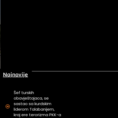
Najnovije
Šef turskih
obavještajaca, se
sastao sa kurdskim
a
liderom Talabanijem,
n
kraj ere terorizma PKK-a