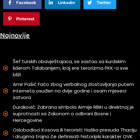
Facebook
Linkedin
Twitter
Pinterest
Najnovije
Šef turskih obavještajaca, se sastao sa kurdskim
liderom Talabanijem, kraj ere terorizma PKK-a sve
bliži
Amir Pašić Faćo zbog verbalnog zlostavljanja putem
interneta osuđen na dvije godine i osam mjeseci
zatvora
Duraković: Zabrana simbola Armije RBiH u direktnoj je
suprotnosti sa Zakonom o odbrani Bosne i
Hercegovine
Oslobodioci Kosova ili teroristi: Haška presuda Thaciju
i drugima trajno će definisati historijski karakter OVK