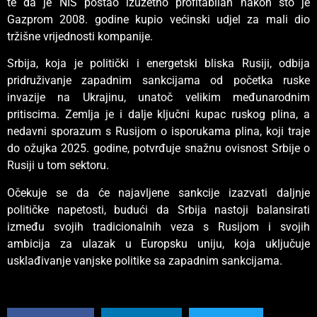
te da je NIS postao izuzetno profitabilan nakon što je
Gazprom 2008. godine kupio većinski udjel za mali dio
tržišne vrijednosti kompanije.
Srbija, koja je politički i energetski bliska Rusiji, odbija
pridruživanje zapadnim sankcijama od početka ruske
invazije na Ukrajinu, unatoč velikim međunarodnim
pritiscima. Zemlja je i dalje ključni kupac ruskog plina, a
nedavni sporazum s Rusijom o isporukama plina, koji traje
do ožujka 2025. godine, potvrđuje snažnu ovisnost Srbije o
Rusiji u tom sektoru.
Očekuje se da će najavljene sankcije izazvati daljnje
političke napetosti, budući da Srbija nastoji balansirati
između svojih tradicionalnih veza s Rusijom i svojih
ambicija za ulazak u Europsku uniju, koja uključuje
usklađivanje vanjske politike sa zapadnim sankcijama.