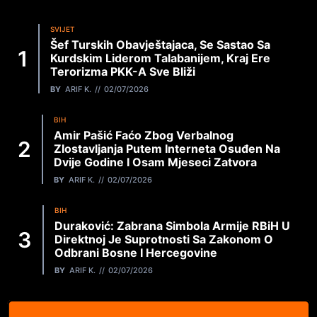
SVIJET
Šef Turskih Obavještajaca, Se Sastao Sa
Kurdskim Liderom Talabanijem, Kraj Ere
Terorizma PKK-A Sve Bliži
BY
ARIF K.
02/07/2026
BIH
Amir Pašić Faćo Zbog Verbalnog
Zlostavljanja Putem Interneta Osuđen Na
Dvije Godine I Osam Mjeseci Zatvora
BY
ARIF K.
02/07/2026
BIH
Duraković: Zabrana Simbola Armije RBiH U
Direktnoj Je Suprotnosti Sa Zakonom O
Odbrani Bosne I Hercegovine
BY
ARIF K.
02/07/2026