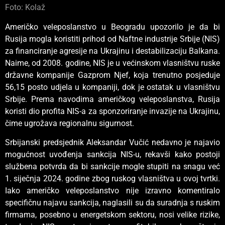
Foto: Kolaž
Američko veleposlanstvo u Beogradu upozorilo je da bi
Rusija mogla koristiti prihod od Naftne industrije Srbije (NIS)
za financiranje agresije na Ukrajinu i destabilizaciju Balkana.
Naime, od 2008. godine, NIS je u većinskom vlasništvu ruske
državne kompanije Gazprom Njef, koja trenutno posjeduje
56,15 posto udjela u kompaniji, dok je ostatak u vlasništvu
Srbije. Prema navodima američkog veleposlanstva, Rusija
koristi dio profita NIS-a za sponzoriranje invazije na Ukrajinu,
čime ugrožava regionalnu sigurnost.
Srbijanski predsjednik Aleksandar Vučić nedavno je najavio
mogućnost uvođenja sankcija NIS-u, rekavši kako postoji
službena potvrda da bi sankcije mogle stupiti na snagu već
1. siječnja 2024. godine zbog ruskog vlasništva u ovoj tvrtki.
Iako američko veleposlanstvo nije izravno komentiralo
specifičnu najavu sankcija, naglasili su da suradnja s ruskim
firmama, posebno u energetskom sektoru, nosi velike rizike,