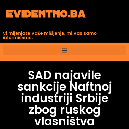
Vi mijenjate Vaše mišljenje, mi Vas samo
informišemo.
SAD najavile
sankcije Naftnoj
industriji Srbije
zbog ruskog
vlasništva