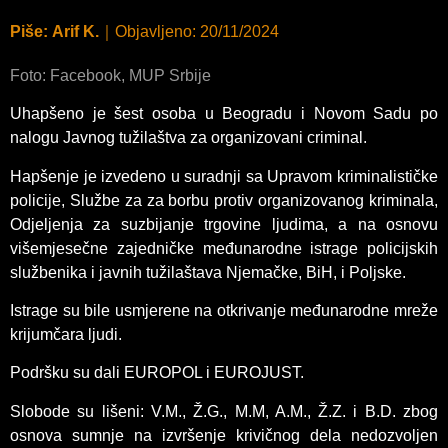
Piše:
Arif K.
｜
Objavljeno:
20/11/2024
Foto: Facebook, MUP Srbije
Uhapšeno je šest osoba u Beogradu i Novom Sadu po
nalogu Javnog tužilaštva za organizovani criminal.
Hapšenje je izvedeno u suradnji sa Upravom kriminalističke
policije, Službe za za borbu protiv organizovanog kriminala,
Odjeljenja za suzbijanje trgovine ljudima, a na osnovu
višemjesečne zajedničke međunarodne istrage policijskih
službenika i javnih tužilaštava Njemačke, BiH, i Poljske.
Istrage su bile usmjerene na otkrivanje međunarodne mreže
krijumčara ljudi.
Podršku su dali EUROPOL i EUROJUST.
Slobode su lišeni: V.M., Ž.G., M.M, A.M., Ž.Z. i B.D. zbog
osnova sumnje na izvršenje krivičnog dela nedozvoljen