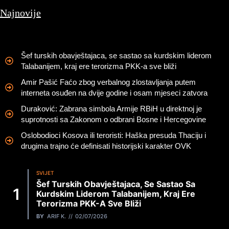
Najnovije
Šef turskih obavještajaca, se sastao sa kurdskim liderom
Talabanijem, kraj ere terorizma PKK-a sve bliži
Amir Pašić Faćo zbog verbalnog zlostavljanja putem
interneta osuđen na dvije godine i osam mjeseci zatvora
Duraković: Zabrana simbola Armije RBiH u direktnoj je
suprotnosti sa Zakonom o odbrani Bosne i Hercegovine
Oslobodioci Kosova ili teroristi: Haška presuda Thaciju i
drugima trajno će definisati historijski karakter OVK
SVIJET
Šef Turskih Obavještajaca, Se Sastao Sa
Kurdskim Liderom Talabanijem, Kraj Ere
Terorizma PKK-A Sve Bliži
BY
ARIF K.
02/07/2026