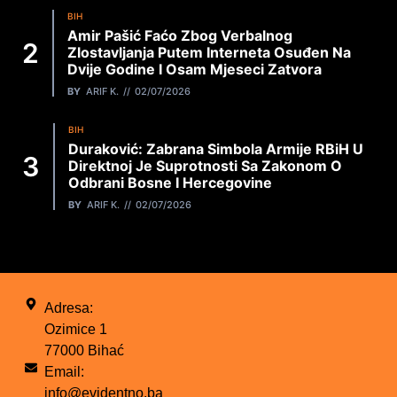
BIH
Amir Pašić Faćo Zbog Verbalnog
Zlostavljanja Putem Interneta Osuđen Na
Dvije Godine I Osam Mjeseci Zatvora
BY
ARIF K.
02/07/2026
BIH
Duraković: Zabrana Simbola Armije RBiH U
Direktnoj Je Suprotnosti Sa Zakonom O
Odbrani Bosne I Hercegovine
BY
ARIF K.
02/07/2026
Adresa:
Ozimice 1
77000 Bihać
Email:
info@evidentno.ba