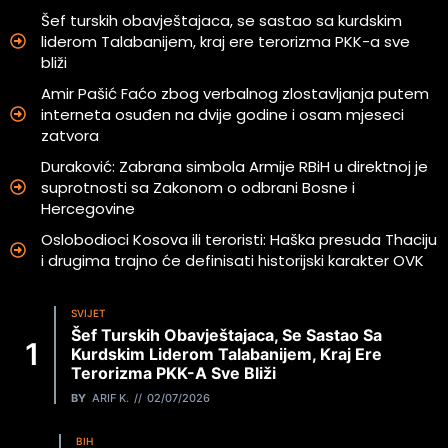
Šef turskih obavještajaca, se sastao sa kurdskim
liderom Talabanijem, kraj ere terorizma PKK-a sve
bliži
Amir Pašić Faćo zbog verbalnog zlostavljanja putem
interneta osuđen na dvije godine i osam mjeseci
zatvora
Duraković: Zabrana simbola Armije RBiH u direktnoj je
suprotnosti sa Zakonom o odbrani Bosne i
Hercegovine
Oslobodioci Kosova ili teroristi: Haška presuda Thaciju
i drugima trajno će definisati historijski karakter OVK
SVIJET
Šef Turskih Obavještajaca, Se Sastao Sa
Kurdskim Liderom Talabanijem, Kraj Ere
Terorizma PKK-A Sve Bliži
BY
ARIF K.
02/07/2026
BIH