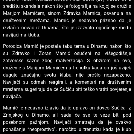
središtu skandala nakon što je fotografija na kojoj se druži s
Marijom Mamićem, sinom Zdravka Mamića, osvanula na
društvenim mrežama. Mamić je nedavno priznao da je
izvlačio novac iz Dinama, što je izazvalo ogorčenje među
navijačima kluba.
Porodica Mamić je postala tabu tema u Dinamu nakon što
su Zdravko i Zoran Mamić osuđeni na višegodišnje
zatvorske kazne zbog malverzacija. S obzirom na ovo,
druženje s Marijom Mamićem u trenutku kada on još uvijek
duguje značajnu svotu klubu, nije prošlo nezapaženo.
Navijači su odmah reagirali, a komentari na društvenim
mrežama sugeriraju da će Sučiću biti teško vratiti povjerenje
navijača.
Mamić je nedavno izjavio da je upravo on doveo Sučića iz
Zrinjskog u Dinamo, ali sada će sve te veze biti pod
posebnom pažnjom. Navijači smatraju da je ovakvo
ponašanje “neoprostivo”, naročito u trenutku kada je klub