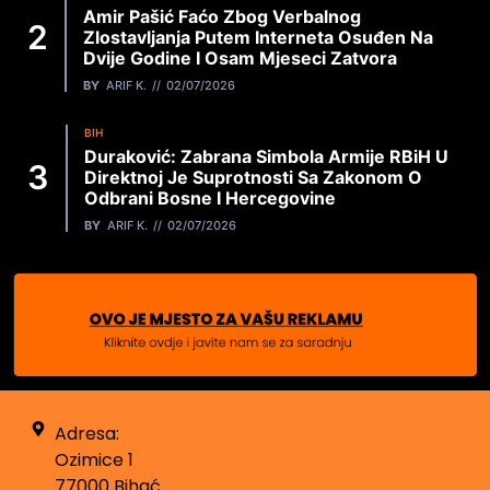
Amir Pašić Faćo Zbog Verbalnog
Zlostavljanja Putem Interneta Osuđen Na
Dvije Godine I Osam Mjeseci Zatvora
BY
ARIF K.
02/07/2026
BIH
Duraković: Zabrana Simbola Armije RBiH U
Direktnoj Je Suprotnosti Sa Zakonom O
Odbrani Bosne I Hercegovine
BY
ARIF K.
02/07/2026
Adresa:
Ozimice 1
77000 Bihać