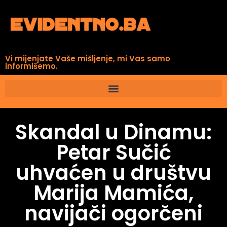
Vi mijenjate Vaše mišljenje, mi Vas samo
informišemo.
Skandal u Dinamu:
Petar Sučić
uhvaćen u društvu
Marija Mamića,
navijači ogorčeni