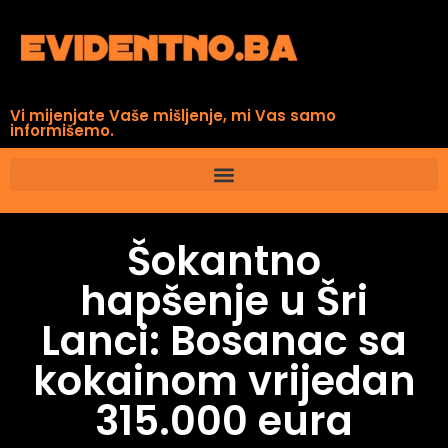
Vi mijenjate Vaše mišljenje, mi Vas samo
informišemo.
Šokantno
hapšenje u Šri
Lanci: Bosanac sa
kokainom vrijedan
315.000 eura