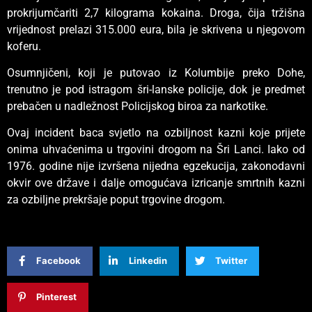
prokrijumčariti 2,7 kilograma kokaina. Droga, čija tržišna
vrijednost prelazi 315.000 eura, bila je skrivena u njegovom
koferu.
Osumnjičeni, koji je putovao iz Kolumbije preko Dohe,
trenutno je pod istragom šri-lanske policije, dok je predmet
prebačen u nadležnost Policijskog biroa za narkotike.
Ovaj incident baca svjetlo na ozbiljnost kazni koje prijete
onima uhvaćenima u trgovini drogom na Šri Lanci. Iako od
1976. godine nije izvršena nijedna egzekucija, zakonodavni
okvir ove države i dalje omogućava izricanje smrtnih kazni
za ozbiljne prekršaje poput trgovine drogom.
Facebook
Linkedin
Twitter
Pinterest