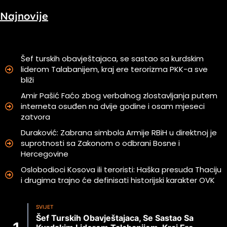
Najnovije
Šef turskih obavještajaca, se sastao sa kurdskim
liderom Talabanijem, kraj ere terorizma PKK-a sve
bliži
Amir Pašić Faćo zbog verbalnog zlostavljanja putem
interneta osuđen na dvije godine i osam mjeseci
zatvora
Duraković: Zabrana simbola Armije RBiH u direktnoj je
suprotnosti sa Zakonom o odbrani Bosne i
Hercegovine
Oslobodioci Kosova ili teroristi: Haška presuda Thaciju
i drugima trajno će definisati historijski karakter OVK
SVIJET
Šef Turskih Obavještajaca, Se Sastao Sa