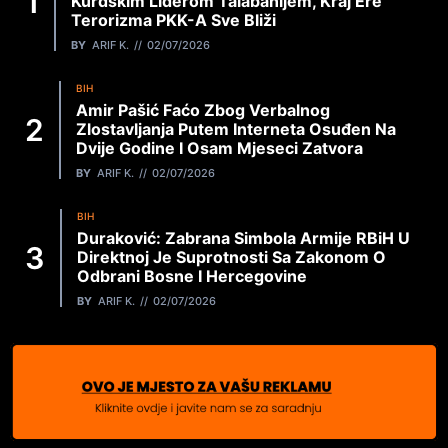
Kurdskim Liderom Talabanijem, Kraj Ere
Terorizma PKK-A Sve Bliži
BY
ARIF K.
02/07/2026
BIH
Amir Pašić Faćo Zbog Verbalnog
Zlostavljanja Putem Interneta Osuđen Na
Dvije Godine I Osam Mjeseci Zatvora
BY
ARIF K.
02/07/2026
BIH
Duraković: Zabrana Simbola Armije RBiH U
Direktnoj Je Suprotnosti Sa Zakonom O
Odbrani Bosne I Hercegovine
BY
ARIF K.
02/07/2026