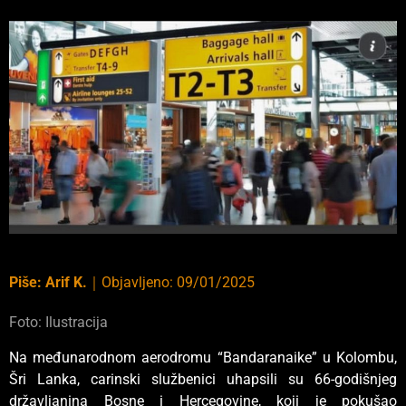
Piše:
Arif K.
｜
Objavljeno:
09/01/2025
Foto: Ilustracija
Na međunarodnom aerodromu “Bandaranaike” u Kolombu,
Šri Lanka, carinski službenici uhapsili su 66-godišnjeg
državljanina Bosne i Hercegovine, koji je pokušao