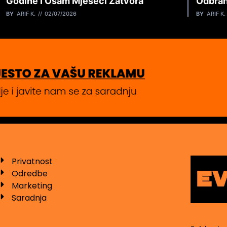
Godine I Osam Mjeseci Zatvora
Odbran
BY
ARIF K.
02/07/2026
BY
ARIF K.
Privatnost
Odredbe
Marketing
Saradnja