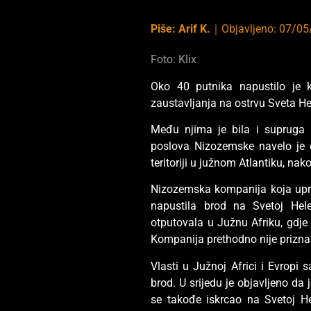
Piše:
Arif K.
｜
Objavljeno:
07/05
Foto: Klix
Oko 40 putnika napustilo je 
zaustavljanja na ostrvu Sveta He
Među njima je bila i supruga 
poslova Nizozemske navelo je d
teritoriji u južnom Atlantiku, nako
Nizozemska kompanija koja upra
napustila brod na Svetoj Hel
otputovala u Južnu Afriku, gdj
Kompanija prethodno nije priznal
Vlasti u Južnoj Africi i Evropi 
brod. U srijedu je objavljeno da
se takođe iskrcao na Svetoj Hel