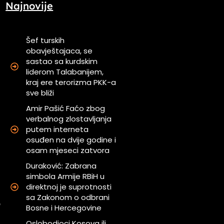
Najnovije
Šef turskih
obavještajaca, se
sastao sa kurdskim
m
liderom Talabanijem,
kraj ere terorizma PKK-a
sve bliži
h
j
Amir Pašić Faćo zbog
verbalnog zlostavljanja
putem interneta
a
osuđen na dvije godine i
m
osam mjeseci zatvora
.
Duraković: Zabrana
simbola Armije RBiH u
direktnoj je suprotnosti
i
sa Zakonom o odbrani
o
Bosne i Hercegovine
.
Oslobodioci Kosova ili