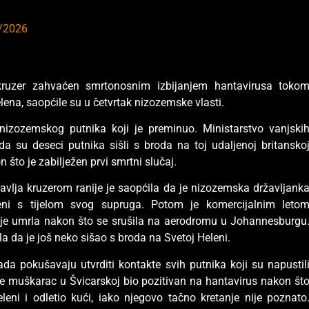
/2026
kruzer zahvaćen smrtonosnim izbijanjem hantavirusa toko
lena, saopćile su u četvrtak nizozemske vlasti.
nizozemskog putnika koji je preminuo. Ministarstvo vanjski
a su deseci putnika sišli s broda na toj udaljenoj britansko
n što je zabilježen prvi smrtni slučaj.
vlja kruzerom ranije je saopćila da je nizozemska državljank
eni s tijelom svog supruga. Potom je komercijalnim leto
e je umrla nakon što se srušila na aerodromu u Johannesburgu
a da je još neko sišao s broda na Svetoj Heleni.
sada pokušavaju utvrditi kontakte svih putnika koji su napustil
 je muškarac u Švicarskoj bio pozitivan na hantavirus nakon št
eni i odletio kući, iako njegovo tačno kretanje nije poznato