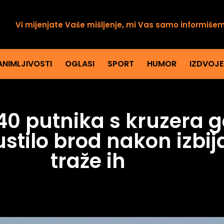
Vi mijenjate Vaše mišljenje, mi Vas samo informiše
ANIMLJIVOSTI
OGLASI
SPORT
HUMOR
IZDVOJ
40 putnika s kruzera gd
stilo brod nakon izbij
traže ih