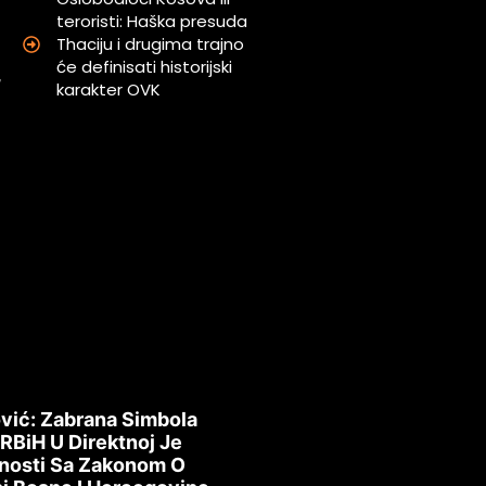
teroristi: Haška presuda
Thaciju i drugima trajno
a
će definisati historijski
,
karakter OVK
a
vić: Zabrana Simbola
 RBiH U Direktnoj Je
nosti Sa Zakonom O