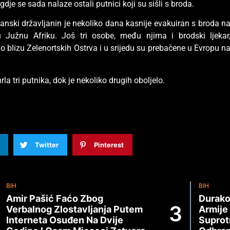
dje se sada nalaze ostali putnici koji su sišli s broda.
nski državljanin je nekoliko dana kasnije evakuiran s broda n
 Južnu Afriku. Još tri osobe, među njima i brodski ljekar
o blizu Zelenortskih Ostrva i u srijedu su prebačene u Evropu n
la tri putnika, dok je nekoliko drugih oboljelo.
Twitter
Pinterest
BIH
BIH
Amir Pašić Faćo Zbog
Durako
Verbalnog Zlostavljanja Putem
Armije
Interneta Osuđen Na Dvije
Suprot