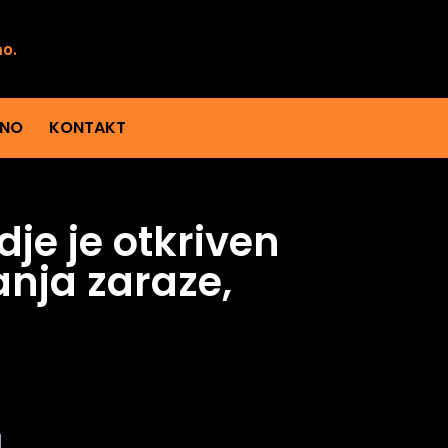
mo.
ENO
KONTAKT
je je otkriven
anja zaraze,