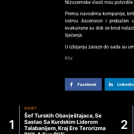
Nizozemske vlasti nisu potvrdile g
Prema navodima kompanije, brita
ostrvu Ascension i prebačen u
evakuirane su dok se brod nalazi
liječenje.
U izbijanju zaraze do sada su umr
Klix
Facebook
Linkedin
SVIJET
Šef Turskih Obavještajaca, Se
Sastao Sa Kurdskim Liderom
Talabanijem, Kraj Ere Terorizma