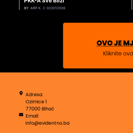
PKK-A Sve Bliži
BY
ARIF K.
02/07/2026
Adresa:
Ozimice 1
77000 Bihać
Email:
info@evidentno.ba