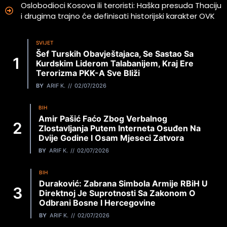
Oslobodioci Kosova ili teroristi: Haška presuda Thaciju
i drugima trajno će definisati historijski karakter OVK
SVIJET
Šef Turskih Obavještajaca, Se Sastao Sa
Kurdskim Liderom Talabanijem, Kraj Ere
Terorizma PKK-A Sve Bliži
BY
ARIF K.
02/07/2026
BIH
Amir Pašić Faćo Zbog Verbalnog
Zlostavljanja Putem Interneta Osuđen Na
Dvije Godine I Osam Mjeseci Zatvora
BY
ARIF K.
02/07/2026
BIH
Duraković: Zabrana Simbola Armije RBiH U
Direktnoj Je Suprotnosti Sa Zakonom O
Odbrani Bosne I Hercegovine
BY
ARIF K.
02/07/2026