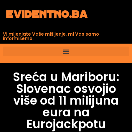
Vi mijenjate Vaše mišljenje, mi Vas samo
informišemo.
Sreća u Mariboru:
Slovenac osvojio
više od 11 milijuna
eura na
Eurojackpotu