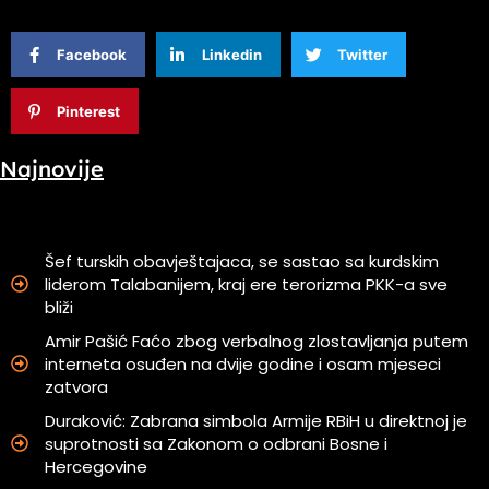
Facebook
Linkedin
Twitter
Pinterest
Najnovije
Šef turskih obavještajaca, se sastao sa kurdskim
liderom Talabanijem, kraj ere terorizma PKK-a sve
bliži
Amir Pašić Faćo zbog verbalnog zlostavljanja putem
interneta osuđen na dvije godine i osam mjeseci
zatvora
Duraković: Zabrana simbola Armije RBiH u direktnoj je
suprotnosti sa Zakonom o odbrani Bosne i
Hercegovine