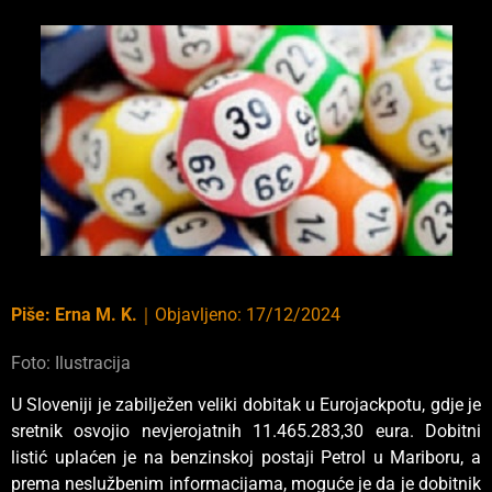
Piše:
Erna M. K.
｜
Objavljeno:
17/12/2024
Foto: Ilustracija
U Sloveniji je zabilježen veliki dobitak u Eurojackpotu, gdje je
sretnik osvojio nevjerojatnih 11.465.283,30 eura. Dobitni
listić uplaćen je na benzinskoj postaji Petrol u Mariboru, a
prema neslužbenim informacijama, moguće je da je dobitnik