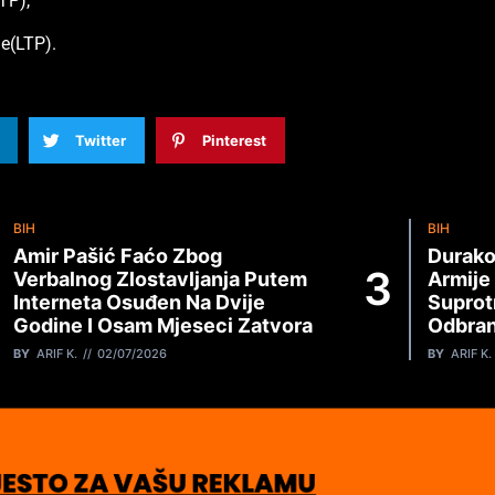
TP),
e(LTP).
Twitter
Pinterest
BIH
BIH
Amir Pašić Faćo Zbog
Durako
Verbalnog Zlostavljanja Putem
Armije
Interneta Osuđen Na Dvije
Suprot
Godine I Osam Mjeseci Zatvora
Odbran
BY
ARIF K.
02/07/2026
BY
ARIF K.