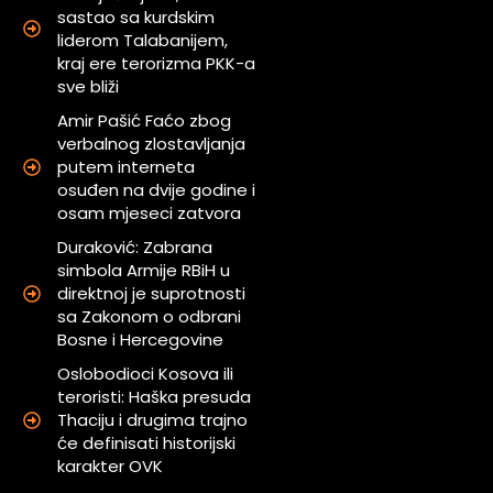
sastao sa kurdskim
liderom Talabanijem,
kraj ere terorizma PKK-a
sve bliži
Amir Pašić Faćo zbog
verbalnog zlostavljanja
putem interneta
osuđen na dvije godine i
osam mjeseci zatvora
m
Duraković: Zabrana
simbola Armije RBiH u
direktnoj je suprotnosti
sa Zakonom o odbrani
Bosne i Hercegovine
Oslobodioci Kosova ili
a
teroristi: Haška presuda
Thaciju i drugima trajno
će definisati historijski
karakter OVK