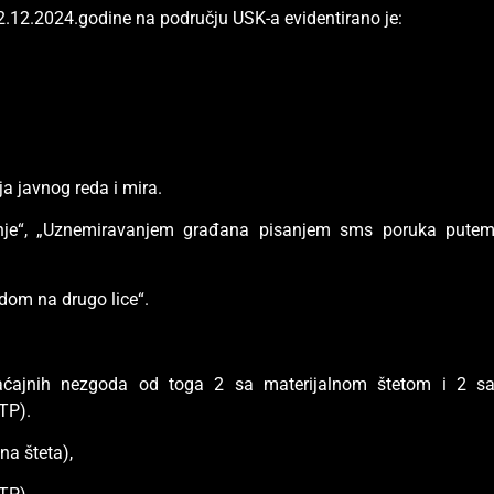
2.12.2024.godine na području USK-a evidentirano je:
ja javnog reda i mira.
anje“, „Uznemiravanjem građana pisanjem sms poruka pute
dom na drugo lice“.
braćajnih nezgoda od toga 2 sa materijalnom štetom i 2 s
TTP).
na šteta),