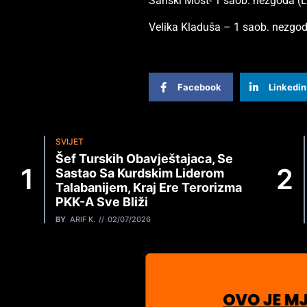
Sanski Most- 1 saob. nezgoda (L
Velika Kladuša – 1 saob. nezgod
Facebook
Linkedin
SVIJET
Šef Turskih Obavještajaca, Se
Sastao Sa Kurdskim Liderom
Talabanijem, Kraj Ere Terorizma
PKK-A Sve Bliži
BY
ARIF K.
02/07/2026