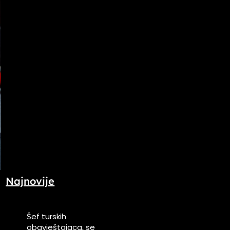
Najnovije
Šef turskih
obavještajaca, se