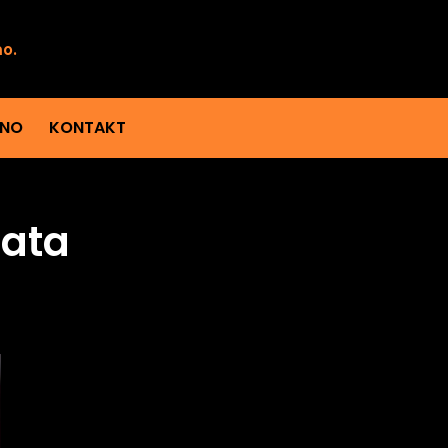
mo.
ENO
KONTAKT
sata